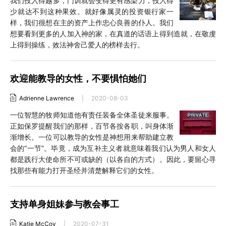
我们投入得越多，门训就会变得更有感染力，投入得
少就达不到这种果效。就好像属灵的投资银行家一
样，我们很想在主的资产上作忠心良善的仆人。我们
想要看到更多的人加入神的家，在真道的话语上得到造就，在敬虔
上得到操练，效法神舍己爱人的榜样去行。
欢迎能教导的女性，不要惧怕她们
Adrienne Lawrence
|
2020-08-03
一位智慧的牧师知道他有责任装备全体圣徒来服事。
正如保罗提醒我们的那样，百节各按各职，叫身体渐
渐增长。一位可以教导的女性是神想用来帮助建立教
会的“一节”。毕竟，成为互补主义者就意味着我们认为男人和女人
都是践行大使命所不可或缺的（以各自的方式）。因此，要留心寻
找那些有能力打开圣经并清楚解释它们的女性。
支持单身姐妹参与教会事工
Katie McCoy
|
2020-07-31