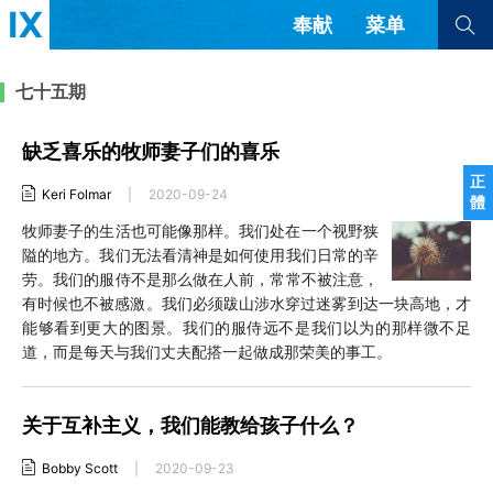
奉献
菜单
查看全部
查看全部
七十五期
缺乏喜乐的牧师妻子们的喜乐
文章
书评
访谈
问答
正
Keri Folmar
|
2020-09-24
體
来信
牧师妻子的生活也可能像那样。我们处在一个视野狭
隘的地方。我们无法看清神是如何使用我们日常的辛
隐私条款
其他的模式
劳。我们的服侍不是那么做在人前，常常不被注意，
教会带领
解经式讲道与神学
有时候也不被感激。我们必须跋山涉水穿过迷雾到达一块高地，才
简体中文
正體中文
英语
能够看到更大的图景。我们的服侍远不是我们以为的那样微不足
福音传讲与宣教
成员制与教会纪律
道，而是每天与我们丈夫配搭一起做成那荣美的事工。
西班牙语
葡萄牙语
俄语
乌兹别克语
达里语
波斯语
团契生活与祷告
法语
罗马尼亚语
波兰语
关于互补主义，我们能教给孩子什么？
越南语
意大利语
德语
韩语
土耳其语
阿拉伯语
Bobby Scott
|
2020-09-23
阿尔巴尼亚语
塞尔维亚语
柬埔寨语