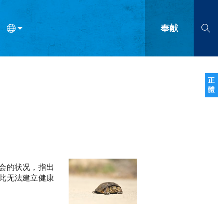
奉献
语
法语
罗马尼亚语
波兰语
越南语
塞尔维亚语
柬埔寨语
正
體
会的九个标志？
什么是九标志事工？
神学
福音传讲与宣教
问答
成
会的状况，指出
此无法建立健康