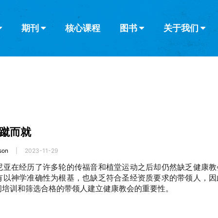
期刊
核心课程
图书
关于我们
查看全部
查看全部
葡萄牙语
俄语
乌兹别克语
达里语
波斯
韩语
土耳其语
阿拉伯语
阿尔巴尼亚语
栏目
其他的模式
什么是健康教
教会带领
书评
解经式讲道与
访谈
蹴而就
son
|
2023-11-29
尼亚在经历了许多轮的传福音和植堂运动之后却仍然缺乏健康教
有以神学准确性为根基，也缺乏符合圣经资质要求的带领人，因
间培训和筛选合格的带领人建立健康教会的重要性。