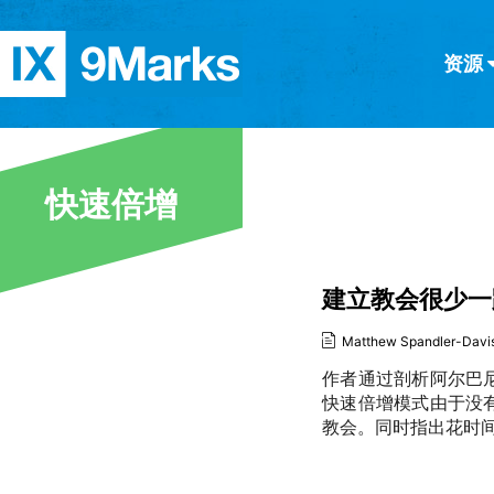
资源
简体中文
正體中文
英语
西班牙语
意大利语
德语
分类
快速倍增
隐私条款
文章
建立教会很少一
Matthew Spandler-Davi
作者通过剖析阿尔巴
快速倍增模式由于没
教会。同时指出花时