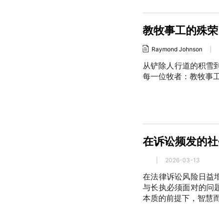
教牧事工的殊荣
Raymond Johnson
|
从铲除人行道的积雪
每一位牧者：教牧事
在诉讼频发的社
|
2026-03-13
在法律诉讼风险日益
与长执必须面对的问
本质的前提下，智慧