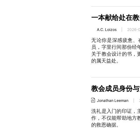
一本献给处在教
A.C. Loizos
|
2026-
无论你是深感疲惫、
员，字里行间那份经
关于教会设计的书，
的属天益处。
教会成员身份与
Jonathan Leeman
|
洗礼是入门的印证，
作，不仅能帮助地方
的救恩确据。