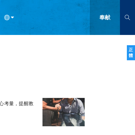
奉献
语
法语
罗马尼亚语
波兰语
越南语
塞尔维亚语
柬埔寨语
正
體
会的九个标志？
什么是九标志事工？
神学
福音传讲与宣教
问答
成
心考量，提醒教