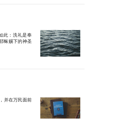
如此：洗礼是奉
耶稣赐下的神圣
，并在万民面前