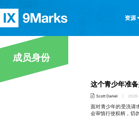
资源
简体中文
正體中文
英语
西班牙语
意大利语
德语
分类
成员身份
隐私条款
文章
这个青少年准备
Scott Daniel
|
2026
面对青少年的受洗请
会审慎行使权柄，切勿