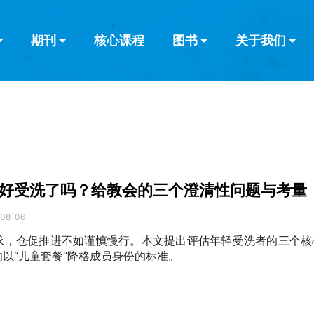
期刊
核心课程
图书
关于我们
查看全部
查看全部
葡萄牙语
俄语
乌兹别克语
达里语
波斯
韩语
土耳其语
阿拉伯语
阿尔巴尼亚语
栏目
其他的模式
什么是健康教
教会带领
书评
解经式讲道与
访谈
好受洗了吗？给教会的三个澄清性问题与考量
-08-06
求，仓促推进不如谨慎慢行。本文提出评估年轻受洗者的三个核
以“儿童套餐”降格成员身份的标准。