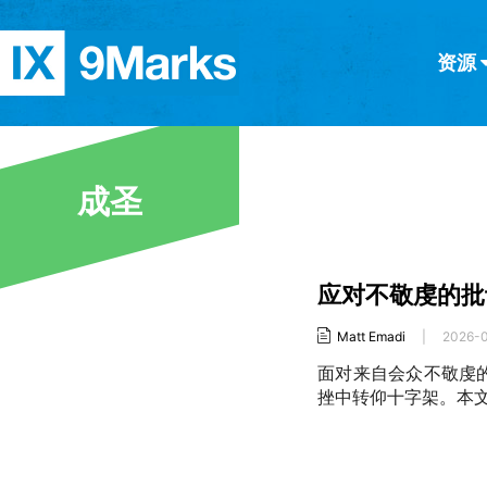
资源
简体中文
正體中文
英语
西班牙语
意大利语
德语
分类
成圣
隐私条款
文章
应对不敬虔的批
Matt Emadi
|
2026-
面对来自会众不敬虔
挫中转仰十字架。本