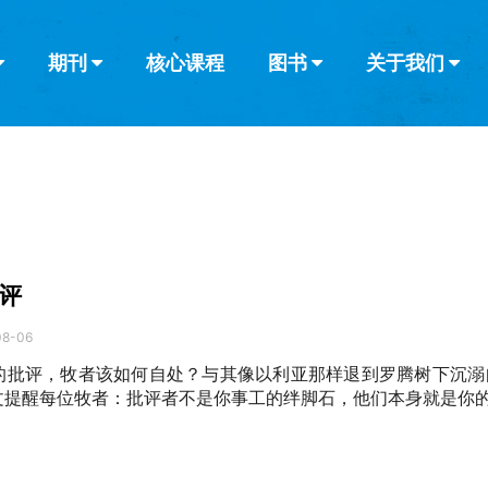
期刊
核心课程
图书
关于我们
查看全部
查看全部
葡萄牙语
俄语
乌兹别克语
达里语
波斯
韩语
土耳其语
阿拉伯语
阿尔巴尼亚语
栏目
其他的模式
什么是健康教
教会带领
书评
解经式讲道与
访谈
评
08-06
的批评，牧者该如何自处？与其像以利亚那样退到罗腾树下沉溺
文提醒每位牧者：批评者不是你事工的绊脚石，他们本身就是你