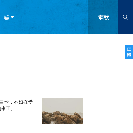
奉献
语
法语
罗马尼亚语
波兰语
越南语
塞尔维亚语
柬埔寨语
正
體
会的九个标志？
什么是九标志事工？
神学
福音传讲与宣教
问答
成
自怜，不如在受
的事工。