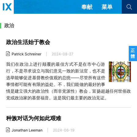
奉献
菜单
查看全部
查看全部
政治
政治生活始于教会
文章
书评
访谈
问答
正
Patrick Schreiner
|
2024-08-27
體
来信
我们在政治上进行颠覆的最佳方式不是在市中心游
行，不是寻求设立与我们意见一致的新法官，也不是
隐私条款
其他的模式
选举能够促进基督教价值观的总统——尽管所有这些
教会带领
解经式讲道与神学
事情都可能有有限的益处。不，我们能做的最好的事
简体中文
正體中文
英语
情是建立强大的政治性（而非党派性）教会，宣扬超越任何世俗政
福音传讲与宣教
成员制与教会纪律
党或政治家的基督福音。这是我们最主要的政治见证。
西班牙语
葡萄牙语
俄语
乌兹别克语
达里语
波斯语
团契生活与祷告
法语
罗马尼亚语
波兰语
种族对话为何如此艰难
越南语
意大利语
德语
韩语
土耳其语
阿拉伯语
Jonathan Leeman
|
2024-06-19
阿尔巴尼亚语
塞尔维亚语
柬埔寨语