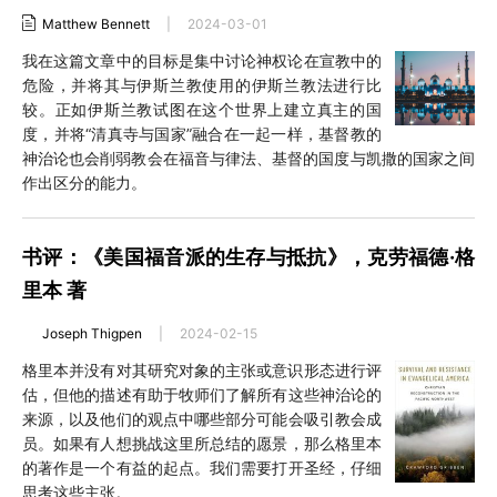
Matthew Bennett
|
2024-03-01
我在这篇文章中的目标是集中讨论神权论在宣教中的
危险，并将其与伊斯兰教使用的伊斯兰教法进行比
较。正如伊斯兰教试图在这个世界上建立真主的国
度，并将“清真寺与国家”融合在一起一样，基督教的
神治论也会削弱教会在福音与律法、基督的国度与凯撒的国家之间
作出区分的能力。
书评：《美国福音派的生存与抵抗》，克劳福德·格
里本 著
Joseph Thigpen
|
2024-02-15
格里本并没有对其研究对象的主张或意识形态进行评
估，但他的描述有助于牧师们了解所有这些神治论的
来源，以及他们的观点中哪些部分可能会吸引教会成
员。如果有人想挑战这里所总结的愿景，那么格里本
的著作是一个有益的起点。我们需要打开圣经，仔细
思考这些主张。