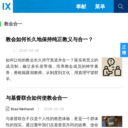
奉献
菜单
查看全部
查看全部
教会合一
教会如何长久地保持纯正教义与合一？
文章
书评
访谈
问答
正
|
2026-06-28
體
来信
如何让你的教会长久持守真道并合一？落实有意义的
成员制，确立多长老带领，培养教会成员的神学素
隐私条款
其他的模式
养，勇敢揭露假教师。从制度到文化，用真理守望群
教会带领
解经式讲道与神学
羊。
简体中文
正體中文
英语
福音传讲与宣教
成员制与教会纪律
西班牙语
葡萄牙语
俄语
与基督联合如何使教会合一
乌兹别克语
达里语
波斯语
团契生活与祷告
法语
罗马尼亚语
波兰语
Brad Wetherell
|
2026-05-06
越南语
意大利语
德语
与基督联合不仅是个人性的救恩体验，更是一个群体
韩语
土耳其语
阿拉伯语
性的现实。通过重申我们在基督里共同的故事、使命
阿尔巴尼亚语
塞尔维亚语
柬埔寨语