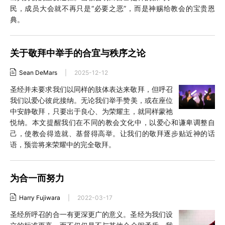
民，成员大会就不再只是“必要之恶”，而是神赐给教会的宝贵恩
典。
关于敬拜中举手的合宜与秩序之论
Sean DeMars
|
2025-12-12
圣经并未要求我们以同样的肢体表达来敬拜，但呼召
我们以爱心彼此接纳。无论我们举手赞美，或在座位
中安静敬拜，只要出于良心、为荣耀主，就同样蒙祂
悦纳。本文提醒我们在不同的教会文化中，以爱心和谦卑调整自
己，使教会得造就、基督得高举。让我们的敬拜逐步贴近神的话
语，预尝将来荣耀中的完全敬拜。
为合一而努力
Harry Fujiwara
|
2022-03-17
圣经所呼召的合一有更深更广的意义。圣经为我们设