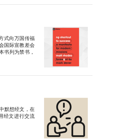
方式向万国传福
会国际宣教差会
议将本书列为禁书，
中默想经文，在
用经文进行交流