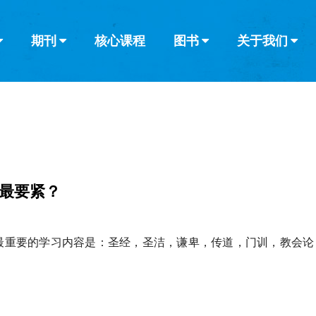
期刊
核心课程
图书
关于我们
查看全部
查看全部
葡萄牙语
俄语
乌兹别克语
达里语
波斯
韩语
土耳其语
阿拉伯语
阿尔巴尼亚语
栏目
其他的模式
什么是健康教
教会带领
书评
解经式讲道与
访谈
最要紧？
最重要的学习内容是：圣经，圣洁，谦卑，传道，门训，教会论
。