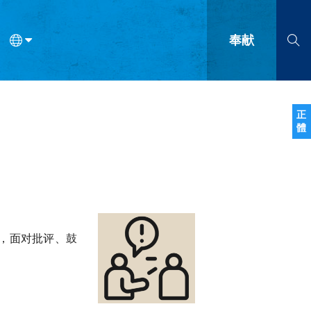
奉献
语
法语
罗马尼亚语
波兰语
越南语
塞尔维亚语
柬埔寨语
正
體
会的九个标志？
什么是九标志事工？
神学
福音传讲与宣教
问答
成
，面对批评、鼓