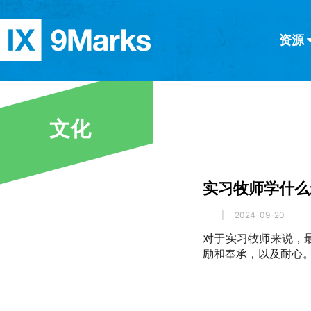
资源
简体中文
正體中文
英语
西班牙语
意大利语
德语
分类
文化
隐私条款
文章
实习牧师学什么
|
2024-09-20
对于实习牧师来说，
励和奉承，以及耐心