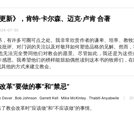
更新》，肯特·卡尔森、迈克·卢肯 合著
024-07-30
书，有许多可圈可点之处。我非常欣赏作者的谦卑、坦率、教牧
锐批评、对门训的关注以及对敬拜如何塑造品格的见解。然而，
也无法完全赞同他们对教会的愿景。尽管如此，我还是为这些
作感恩。我希望他们的榜样能鼓励偶然读到这本书的牧师们，在
找其他的方式来建立教会。
革“要做的事”和“禁忌”
k Dever
,
Bob Johnson
,
Garrett Kell
,
Mike McKinley
,
Thabiti Anyabwile
|
20
了教会改革时“应该做”和“不应该做”的事情。