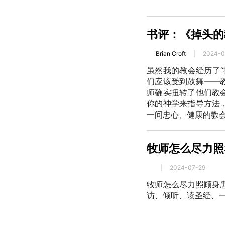
书评：《掉头的
Brian Croft
|
2024-0
虽然我的教会经历了
们应该受到鼓舞——
师确实扭转了他们教
你的神学来指导方法
一间忠心、健康的教
牧师怎么尽力照
|
2024-07-29
牧师怎么尽力照顾身
访、倾听、读圣经、