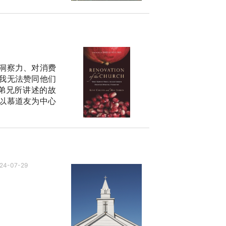
洞察力、对消费
我无法赞同他们
弟兄所讲述的故
以慕道友为中心
24-07-29