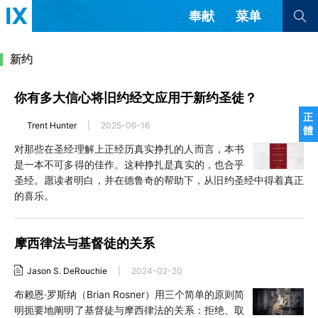
奉献
菜单
查看全部
查看全部
新约
你有多大信心将旧约经文应用于新约圣徒？
文章
书评
访谈
问答
正
Trent Hunter
|
2025-06-16
體
来信
对那些在圣经理解上正经历真实挣扎的人而言，本书
是一本不可多得的佳作。这种挣扎是真实的，也合乎
隐私条款
其他的模式
圣经。愿读者明白，并在德鲁奇的帮助下，从旧约圣经中得着真正
教会带领
解经式讲道与神学
的喜乐。
简体中文
正體中文
英语
福音传讲与宣教
成员制与教会纪律
西班牙语
葡萄牙语
俄语
摩西律法与基督徒的关系
乌兹别克语
达里语
波斯语
团契生活与祷告
法语
罗马尼亚语
波兰语
Jason S. DeRouchie
|
2024-02-20
越南语
意大利语
德语
布赖恩·罗斯纳（Brian Rosner）用三个简单的原则简
韩语
土耳其语
阿拉伯语
明扼要地阐明了基督徒与摩西律法的关系：拒绝、取
阿尔巴尼亚语
塞尔维亚语
柬埔寨语