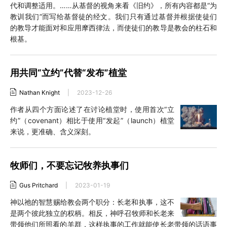
代和调整适用。……从基督的视角来看《旧约》，所有内容都是“为
教训我们”而写给基督徒的经文。我们只有通过基督并根据使徒们
的教导才能面对和应用摩西律法，而使徒们的教导是教会的柱石和
根基。
用共同“立约”代替“发布”植堂
Nathan Knight
|
2023-12-26
作者从四个方面论述了在讨论植堂时，使用首次“立
约”（covenant）相比于使用“发起”（launch）植堂
来说，更准确、含义深刻。
牧师们，不要忘记牧养执事们
Gus Pritchard
|
2023-01-19
神以祂的智慧赐给教会两个职分：长老和执事，这不
是两个彼此独立的权柄。相反，神呼召牧师和长老来
带领他们所照看的羊群，这样执事的工作就能使长老带领的话语事