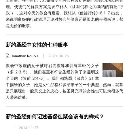
非新事。在一世纪，耶路撒冷的教会在其初创期也曾经历糟糕的管
理。使徒们的解决方案是设立仆人（让我们称之为新约的首批“行
政”），这对今天的教会有启发。我想从《使徒行传》6:1–7 出发，
来说明良好的行政管理无论对教会的健康还是长老的带领来说，都
是无价的服事。
新约圣经中女性的七种服事
Jonathan Rourke
|
2020-06-25
教会中敬虔的女子被呼召去教导和训练年轻的女子
（多 2:3-5）。她们甚至有符合圣经的例子来显明这
个目的（彼前 3:4-5）。我们都熟悉《箴言》31 章
中描绘的女子，她是女性品格和多结果子的一个典型。然而，就算
是只展现出一般意义上的忠心，被圣灵充满的女性也可以为很多代
人带来益处。
新约圣经如何记述基督徒聚会该有的样式？
|
2014-11-27