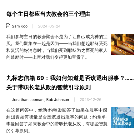
每个主日都应当去教会的三个理由
Sam Koo
|
2024-05-24
我们参与主日的教会聚会不是为了让自己成为神的宝
贝。我们聚集在一起是因为——当我们想起耶稣受死
和复活的好消息时，当我们受到耶稣为之而死的家人
的鼓励时——上帝对我们变得更加宝贵了。
九标志信箱 69：我如何知道是否该退出服事？……
关于带职长老从政的智慧引导原则
Jonathan Leeman
,
Bob Johnson
|
2023-12-26
在这篇问答中，鲍勃·约翰逊回答了如果在服事中感
到沮丧如何衡量是否应该退出服事的问题；约拿单·
李曼回答了如果教会中的带职长老从政，有哪些智慧
的引导原则。