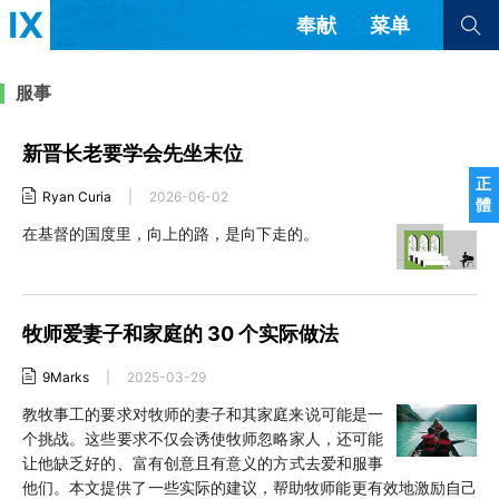
奉献
菜单
查看全部
查看全部
服事
新晋长老要学会先坐末位
文章
书评
访谈
问答
正
Ryan Curia
|
2026-06-02
體
来信
在基督的国度里，向上的路，是向下走的。
隐私条款
其他的模式
教会带领
解经式讲道与神学
简体中文
正體中文
英语
牧师爱妻子和家庭的 30 个实际做法
福音传讲与宣教
成员制与教会纪律
西班牙语
葡萄牙语
俄语
9Marks
|
2025-03-29
乌兹别克语
达里语
波斯语
团契生活与祷告
教牧事工的要求对牧师的妻子和其家庭来说可能是一
法语
罗马尼亚语
波兰语
个挑战。这些要求不仅会诱使牧师忽略家人，还可能
越南语
意大利语
德语
让他缺乏好的、富有创意且有意义的方式去爱和服事
韩语
土耳其语
阿拉伯语
他们。本文提供了一些实际的建议，帮助牧师能更有效地激励自己
阿尔巴尼亚语
塞尔维亚语
柬埔寨语