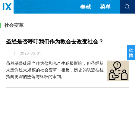
奉献
菜单
查看全部
查看全部
社会变革
圣经是否呼吁我们作为教会去改变社会？
文章
书评
访谈
问答
正
|
2026-05-31
體
来信
虽然基督徒应当作为盐和光产生积极影响，但圣经从
未应许过大规模的社会变革；相反，历史的轨迹往往
隐私条款
其他的模式
指向更深的堕落与终极的审判。
教会带领
解经式讲道与神学
简体中文
正體中文
英语
福音传讲与宣教
成员制与教会纪律
西班牙语
葡萄牙语
俄语
乌兹别克语
达里语
波斯语
团契生活与祷告
法语
罗马尼亚语
波兰语
越南语
意大利语
德语
韩语
土耳其语
阿拉伯语
阿尔巴尼亚语
塞尔维亚语
柬埔寨语