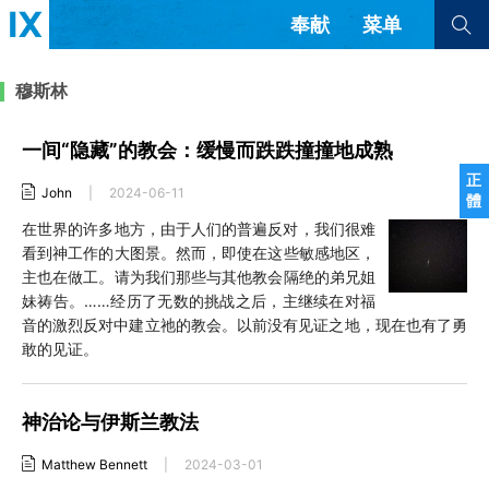
奉献
菜单
查看全部
查看全部
穆斯林
一间“隐藏”的教会：缓慢而跌跌撞撞地成熟
文章
书评
访谈
问答
正
John
|
2024-06-11
體
来信
在世界的许多地方，由于人们的普遍反对，我们很难
看到神工作的大图景。然而，即使在这些敏感地区，
隐私条款
其他的模式
主也在做工。请为我们那些与其他教会隔绝的弟兄姐
教会带领
解经式讲道与神学
妹祷告。……经历了无数的挑战之后，主继续在对福
简体中文
正體中文
英语
音的激烈反对中建立祂的教会。以前没有见证之地，现在也有了勇
福音传讲与宣教
成员制与教会纪律
敢的见证。
西班牙语
葡萄牙语
俄语
乌兹别克语
达里语
波斯语
团契生活与祷告
法语
罗马尼亚语
波兰语
神治论与伊斯兰教法
越南语
意大利语
德语
韩语
土耳其语
阿拉伯语
Matthew Bennett
|
2024-03-01
阿尔巴尼亚语
塞尔维亚语
柬埔寨语