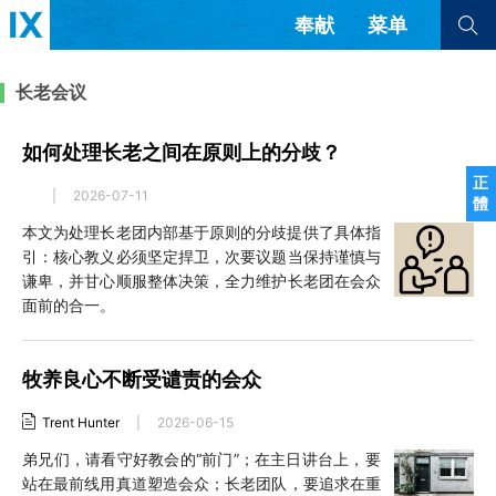
奉献
菜单
查看全部
查看全部
长老会议
如何处理长老之间在原则上的分歧？
文章
书评
访谈
问答
正
|
2026-07-11
體
来信
本文为处理长老团内部基于原则的分歧提供了具体指
引：核心教义必须坚定捍卫，次要议题当保持谨慎与
隐私条款
其他的模式
谦卑，并甘心顺服整体决策，全力维护长老团在会众
教会带领
解经式讲道与神学
面前的合一。
简体中文
正體中文
英语
福音传讲与宣教
成员制与教会纪律
西班牙语
葡萄牙语
俄语
牧养良心不断受谴责的会众
乌兹别克语
达里语
波斯语
团契生活与祷告
法语
罗马尼亚语
波兰语
Trent Hunter
|
2026-06-15
越南语
意大利语
德语
弟兄们，请看守好教会的“前门”；在主日讲台上，要
韩语
土耳其语
阿拉伯语
站在最前线用真道塑造会众；长老团队，要追求在重
阿尔巴尼亚语
塞尔维亚语
柬埔寨语