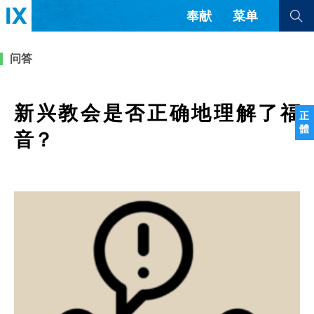
奉献
菜单
查看全部
查看全部
问答
文章
书评
访谈
问答
新兴教会是否正确地理解了福
正
體
来信
音？
隐私条款
其他的模式
教会带领
解经式讲道与神学
简体中文
正體中文
英语
福音传讲与宣教
成员制与教会纪律
西班牙语
葡萄牙语
俄语
乌兹别克语
达里语
波斯语
团契生活与祷告
法语
罗马尼亚语
波兰语
越南语
意大利语
德语
韩语
土耳其语
阿拉伯语
阿尔巴尼亚语
塞尔维亚语
柬埔寨语