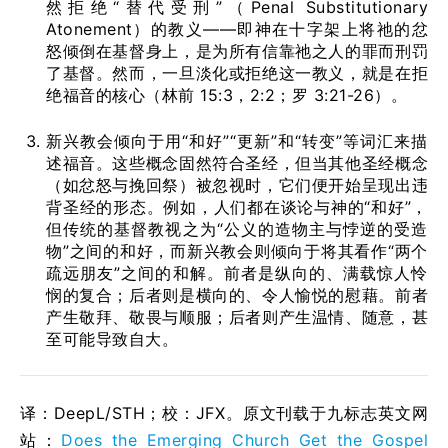
然拒绝“替代受刑”（Penal Substitutionary
Atonement）的教义——即神在十字架上将祂的忿
怒倾倒在基督身上，是为所有信靠祂之人的罪而刑罚
了基督。然而，一旦淡化或拒绝这一教义，就是在拒
绝福音的核心（林前 15:3，2:2；罗 3:21-26）。
新兴教会倾向于用“和好”“更新”和“转变”等词汇来描
述福音。这些概念固然符合圣经，但当其他圣经概念
（如忿怒与挽回祭）被忽视时，它们便开始呈现出违
背圣经的形态。例如，人们都在谈论与神的“和好”，
但传统的基督教视之为“公义的造物主与悖逆的受造
物”之间的和好，而新兴教会则倾向于将其看作“两个
疏远朋友”之间的和解。前者是纵向的、满载惊人怜
悯的复合；后者则是横向的、令人愉悦的慰藉。前者
产生敬拜、敬畏与顺服；后者则产生温情、随意，甚
至可能导致自大。
译：DeepL/STH；校：
JFX
。原文刊载于九标志英文网
站：
Does the Emerging Church Get the Gospel