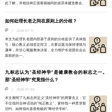
此了解，并相信神正借着领袖间的差异来建造教会。
如何处理长老之间在原则上的分歧？
|
2026-07-11
本文为处理长老团内部基于原则的分歧提供了具体指
引：核心教义必须坚定捍卫，次要议题当保持谨慎与
谦卑，并甘心顺服整体决策，全力维护长老团在会众
面前的合一。
九标志认为“圣经神学”是健康教会的标志之一。
那“圣经神学”究竟指什么？
|
2026-07-05
本文阐明了九标志所定义“圣经神学”的两重含义：它
不仅指符合神话语的“纯正教义”，更特指一种贯穿新
旧约、始终指向基督救赎的“释经学学科”。