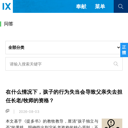
奉献
菜单
查看全部
查看全部
问答
文章
书评
访谈
问答
正
體
来信
隐私条款
其他的模式
教会带领
解经式讲道与神学
简体中文
正體中文
英语
福音传讲与宣教
成员制与教会纪律
在什么情况下，孩子的行为失当会导致父亲失去担
西班牙语
葡萄牙语
俄语
乌兹别克语
达里语
波斯语
任长老/牧师的资格？
团契生活与祷告
法语
罗马尼亚语
波兰语
|
2026-08-03
越南语
意大利语
德语
韩语
土耳其语
阿拉伯语
本文基于《提多书》的教牧教导，厘清“孩子独立与
阿尔巴尼亚语
塞尔维亚语
柬埔寨语
否”的界线，明确指出判定长老资格的核心原则：不