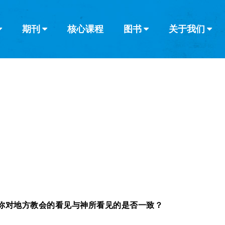
期刊
核心课程
图书
关于我们
查看全部
查看全部
葡萄牙语
俄语
乌兹别克语
达里语
波斯
韩语
土耳其语
阿拉伯语
阿尔巴尼亚语
栏目
其他的模式
什么是健康教
教会带领
书评
解经式讲道与
访谈
你对地方教会的看见与神所看见的是否一致？