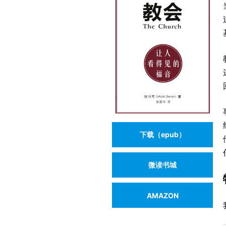
下载（epub）
微读书城
AMAZON