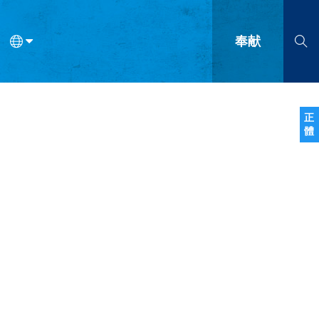
奉献
语
法语
罗马尼亚语
波兰语
越南语
塞尔维亚语
柬埔寨语
正
體
会的九个标志？
什么是九标志事工？
神学
福音传讲与宣教
问答
成