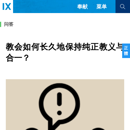
奉献
菜单
查看全部
查看全部
问答
文章
书评
访谈
问答
教会如何长久地保持纯正教义与
正
體
来信
合一？
隐私条款
其他的模式
教会带领
解经式讲道与神学
简体中文
正體中文
英语
福音传讲与宣教
成员制与教会纪律
西班牙语
葡萄牙语
俄语
乌兹别克语
达里语
波斯语
团契生活与祷告
法语
罗马尼亚语
波兰语
越南语
意大利语
德语
韩语
土耳其语
阿拉伯语
阿尔巴尼亚语
塞尔维亚语
柬埔寨语