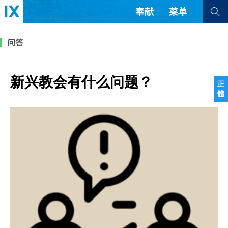
奉献
菜单
查看全部
查看全部
问答
文章
书评
访谈
问答
新兴教会有什么问题？
正
體
来信
隐私条款
其他的模式
教会带领
解经式讲道与神学
简体中文
正體中文
英语
福音传讲与宣教
成员制与教会纪律
西班牙语
葡萄牙语
俄语
乌兹别克语
达里语
波斯语
团契生活与祷告
法语
罗马尼亚语
波兰语
越南语
意大利语
德语
韩语
土耳其语
阿拉伯语
阿尔巴尼亚语
塞尔维亚语
柬埔寨语