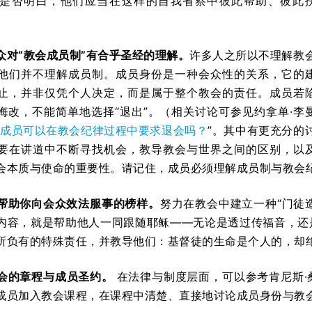
是否明白，他们应当在这样的自我省察中彼此帮助、彼此
众对“教会成员制”有合乎圣经的理解。
许多人之所以不理解教
他们并不理解成员制。成员身份是一种会众性的关系，它的
止，并非仅凭个人决定，而是属于整个教会的责任。成员若
悔改，不能简单地选择“退出”。（相关讨论可参见约拿单·李
成员可以在教会纪律过程中要求退会吗？
”。其中有更充分的
要在讲道中不断寻找机会，教导教会与世界之间的区别，以
会本质与使命的重要性。请记住，成员必须理解成员制与教会
帮助你向会众效法服事的榜样。
努力在教会中建立一种“门徒
内容，就是帮助他人一同跟随耶稣——无论是透过传福音，还
所负有的特殊责任，并教导他们：基督徒的生命是个人的，却
会的章程与成员圣约。
在法律与制度层面，可以参考肯尼斯·桑
成员加入教会课程，在课程中清楚、直接地讨论成员身份与教