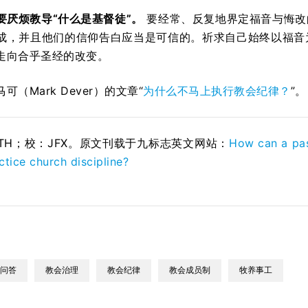
要厌烦教导“什么是基督徒”。
要经常、反复地界定福音与悔改
成，并且他们的信仰告白应当是可信的。祈求自己始终以福音
走向合乎圣经的改变。
（Mark Dever）的文章“
为什么不马上执行教会纪律？
”。
STH；校：
JFX
。原文刊载于九标志英文网站：
How can a pas
actice church discipline?
问答
教会治理
教会纪律
教会成员制
牧养事工