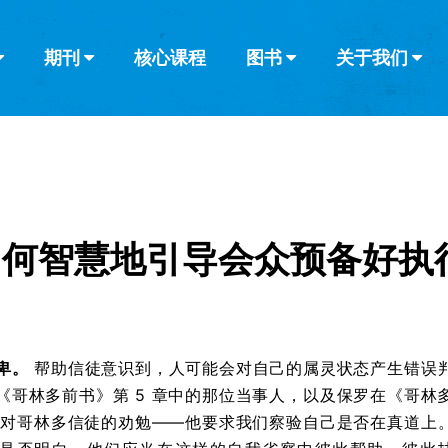
期刊
核心课程
图书
关于我们
查看全部
查看全部
葡萄牙语
俄语
乌兹别克语
达里语
波斯
韩语
土耳其语
阿拉伯语
阿尔巴尼亚语
栏目
其他的模式
什么是健康教
教会带领
书评
解经式讲道与
访谈
如何智慧地引导会众预备好执
卑。
帮助信徒意识到，人可能会对自己的属灵状态产生错误
《哥林多前书》第 5 章中的那位当事人，以及保罗在《哥林
5 中对哥林多信徒的劝勉——他要求我们察验自己是否在真道上