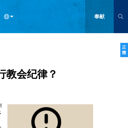
奉献
语
法语
罗马尼亚语
波兰语
越南语
塞尔维亚语
柬埔寨语
正
體
会的九个标志？
什么是九标志事工？
神学
福音传讲与宣教
问答
成
行教会纪律？
判
多
。