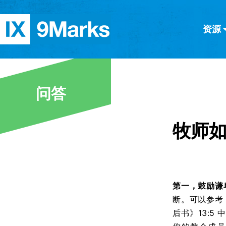
资源
简体中文
正體中文
英语
西班牙语
意大利语
德语
分类
问答
隐私条款
文章
牧师
第一，鼓励谦
断。可以参考
后书》13: