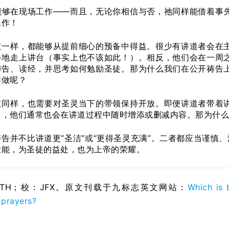
能够在现场工作——而且，无论你相信与否，祂同样能借着事
工作！
道一样，都能够从提前细心的预备中得益。很少有讲道者会在
备地走上讲台（事实上也不该如此！）。相反，他们会在一周
祷告、读经，并思考如何勉励圣徒。那为什么我们在公开祷告
样做呢？
道同样，也需要对圣灵当下的带领保持开放。即便讲道者带着
台，他们通常也会在讲道过程中随时增添或删减内容。那为什么
告并不比讲道更“圣洁”或“更得圣灵充满”。二者都应当谨慎
大能，为圣徒的益处，也为上帝的荣耀。
STH；校：
JFX
。原文刊载于九标志英文网站：
Which is 
 prayers?