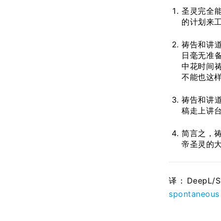
圣灵完全
的计划来
祷告和讲
日毫无准
中花时间
不能也这
祷告和讲
稿走上讲
简言之，祷
帝圣灵的
译：DeepL/
spontaneous