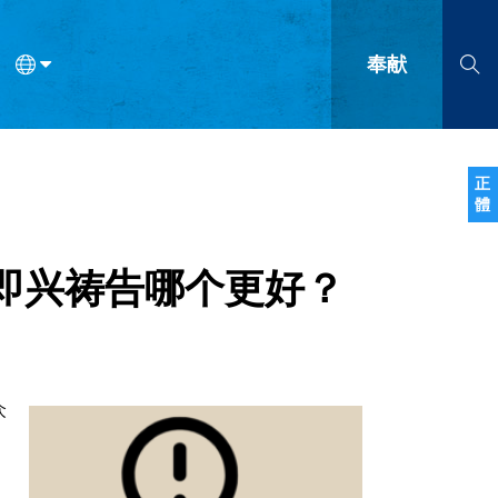
奉献
语
法语
罗马尼亚语
波兰语
越南语
塞尔维亚语
柬埔寨语
正
體
会的九个标志？
什么是九标志事工？
神学
福音传讲与宣教
问答
成
即兴祷告哪个更好？
众
。