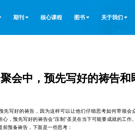
期刊
核心课程
图书
关于我们
查看全部
查看全部
葡萄牙语
俄语
乌兹别克语
达里语
波斯
韩语
土耳其语
阿拉伯语
阿尔巴尼亚语
栏目
其他的模式
什么是健康教
教会带领
书评
解经式讲道与
访谈
会聚会中，预先写好的祷告和
预先写好的祷告，因为这样可以让他们仔细思考如何带领会
担心，预先写好的祷告会“压制”圣灵在当下可能要成就的工作
提前预备祷告，下面是一些思考：