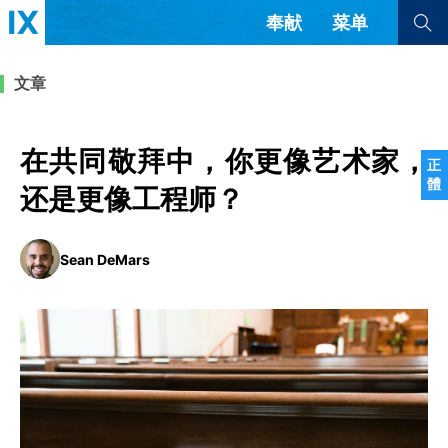
奉献
菜单
查看全部
查看全部
文章
文章
书评
访谈
问答
在共同敬拜中，你更像艺术家，
正
體
来信
还是更像工程师？
隐私条款
其他的模式
Sean DeMars
教会带领
解经式讲道与神学
简体中文
正體中文
英语
福音传讲与宣教
成员制与教会纪律
西班牙语
葡萄牙语
俄语
乌兹别克语
达里语
波斯语
团契生活与祷告
法语
罗马尼亚语
波兰语
越南语
意大利语
德语
韩语
土耳其语
阿拉伯语
阿尔巴尼亚语
塞尔维亚语
柬埔寨语