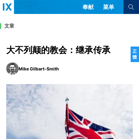
奉献
菜单
查看全部
查看全部
文章
文章
书评
访谈
问答
大不列颠的教会：继承传承
正
體
来信
Mike Gilbart-Smith
隐私条款
其他的模式
教会带领
解经式讲道与神学
简体中文
正體中文
英语
福音传讲与宣教
成员制与教会纪律
西班牙语
葡萄牙语
俄语
乌兹别克语
达里语
波斯语
团契生活与祷告
法语
罗马尼亚语
波兰语
越南语
意大利语
德语
韩语
土耳其语
阿拉伯语
阿尔巴尼亚语
塞尔维亚语
柬埔寨语