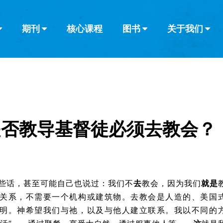
期刊
核心课程
图书
关于我们
查看全部
查看全部
葡萄牙语
俄语
乌兹别克语
达里语
波斯
韩语
土耳其语
阿拉伯语
阿尔巴尼亚语
栏目
其他的模式
什么是健康教
教会带领
书评
解经式讲道与
访谈
是否教导基督徒必须去教会？
些话，甚至可能自己也说过：我们不
去
教会，因为我们
就是
关系，不需要一个机构或建筑物。去教会是人造的、美国
明。神希望我们与祂，以及与他人建立联系。我以不同的