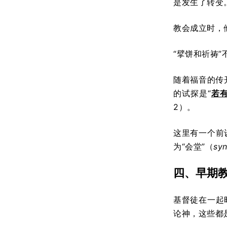
是发生了转变
教会成立时，
“擘饼和祈祷
随着福音的传
的试探是“
若
2）。
这里有一个前
为“会堂”（
sy
四、早期
基督徒在一起
论神，这些都