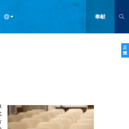
奉献
语
法语
罗马尼亚语
波兰语
越南语
塞尔维亚语
柬埔寨语
正
體
会的九个标志？
什么是九标志事工？
神学
福音传讲与宣教
问答
成
教
式
方