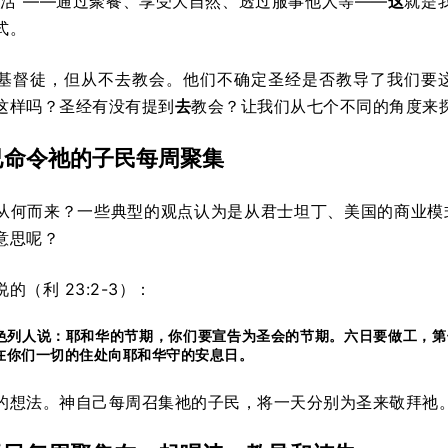
生活”——通过聚餐、享受大自然、透过服事他人等——
这
就是
式。
基督徒，但从不去教会。他们不确定圣经是否教导了我们要
这样吗？圣经有没有提到
去
教会？让我们从七个不同的角度来
已命令祂的子民每周聚集
从何而来？一些典型的观点认为是从君士坦丁、美国的商业模
意思呢？
说的
（利 23:2-3）
：
色列人说：耶和华的节期，你们要宣告为圣会的节期。六日要做工，第
在你们一切的住处向耶和华守的安息日。
的想法。神自己每周召集祂的子民，将一天分别为圣来敬拜祂