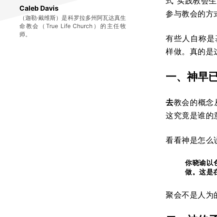
式“实践教会
Caleb Davis
参与教会的方
（迦勒·戴维斯）是科罗拉多州阿瓦达真生
命教会（True Life Church）的主任牧
师。
有些人自称是
样做。真的是
一、神早
去
教会的概念
这究竟是谁的
看看神是怎么
你晓谕以
做。这是
聚会不是人为