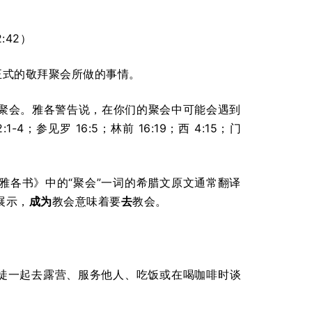
2:42）
正式的敬拜聚会所做的事情。
聚会。雅各警告说，在你们的聚会中可能会遇到
2:1-4；参见罗 16:5；林前 16:19；西 4:15；门
雅各书》中的“聚会”一词的希腊文原文通常翻译
展示，
成为
教会意味着要
去
教会。
督徒一起去露营、服务他人、吃饭或在喝咖啡时谈