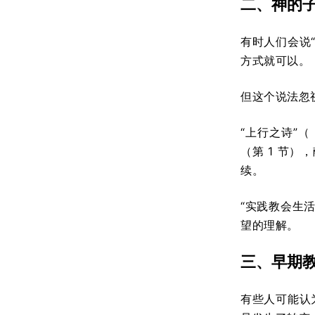
二、神的
有时人们会说
方式就可以。
但这个说法忽
“上行之诗”（
（第 1 节）
续。
“实践教会生
望的理解。
三、早期
有些人可能认