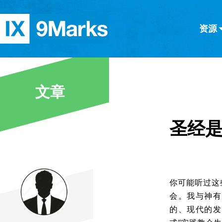
资源
简体中文
正體中文
英语
西班牙语
意大利语
德语
分类
文章
隐私条款
文章
圣经
你可能听过这
会。我与神有
的、现代的发