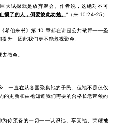
巨大试探就是放弃聚会。作者说，这绝对不可
止惯了的人，倒要彼此劝勉。
”（来 10:24-25）
希伯来书》第 10 章都在讲是公共敬拜——圣
和提升，因此我们更不能忽视聚会。
视去教会。
至今，一直在从各国聚集祂的子民。但祂不是仅仅
约的更新和由祂知道我们需要的合格长老带领的
神为你预备的一切——认识祂、享受祂、荣耀祂