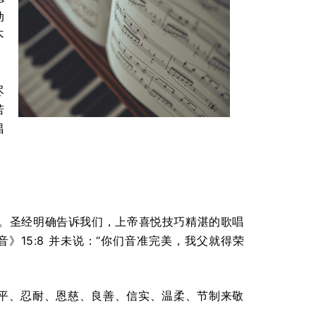
动
不
尽
若
唱
）。圣经明确告诉我们，上帝喜悦技巧精湛的歌唱
》15:8 并未说：“你们音准完美，我父就得荣
平、忍耐、恩慈、良善、信实、温柔、节制来敬