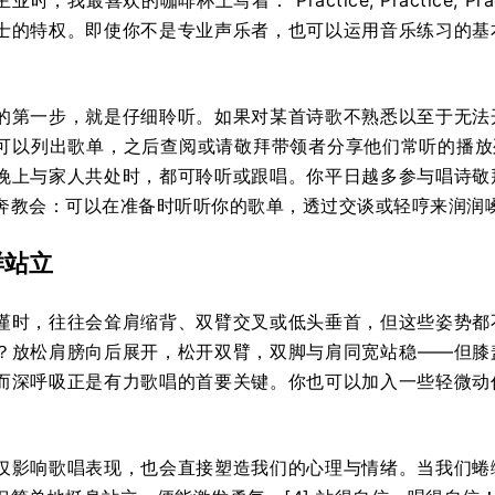
时，我最喜欢的咖啡杯上写着：“Practice, Practice, 
士的特权。即使你不是专业声乐者，也可以运用音乐练习的基
的第一步，就是仔细聆听。如果对某首诗歌不熟悉以至于无法
可以列出歌单，之后查阅或请敬拜带领者分享他们常听的播放
晚上与家人共处时，都可聆听或跟唱。你平日越多参与唱诗敬
奔教会：可以在准备时听听你的歌单，透过交谈或轻哼来润润
样站立
谨时，往往会耸肩缩背、双臂交叉或低头垂首，但这些姿势都
？放松肩膀向后展开，松开双臂，双脚与肩同宽站稳——但膝
而深呼吸正是有力歌唱的首要关键。你也可以加入一些轻微动
仅影响歌唱表现，也会直接塑造我们的心理与情绪。当我们蜷