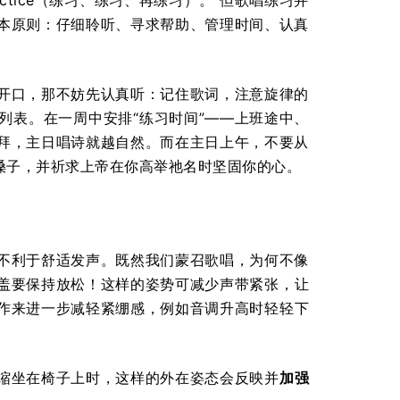
Practice（练习、练习、再练习）。”但歌唱练习并
本原则：仔细聆听、寻求帮助、管理时间、认真
开口，那不妨先认真听：记住歌词，注意旋律的
列表。在一周中安排“练习时间”——上班途中、
拜，主日唱诗就越自然。而在主日上午，不要从
嗓子，并祈求上帝在你高举祂名时坚固你的心。
不利于舒适发声。既然我们蒙召歌唱，为何不像
盖要保持放松！这样的姿势可减少声带紧张，让
作来进一步减轻紧绷感，例如音调升高时轻轻下
缩坐在椅子上时，这样的外在姿态会反映并
加强