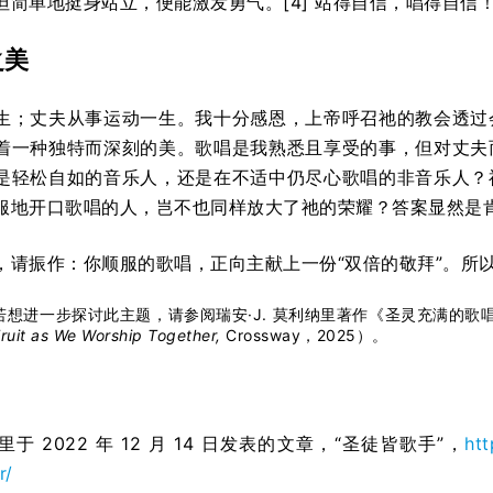
但简单地挺身站立，便能激发勇气。[4] 站得自信，唱得自信
之美
生；丈夫从事运动一生。我十分感恩，上帝呼召祂的教会透过
着一种独特而深刻的美。歌唱是我熟悉且享受的事，但对丈夫
是轻松自如的音乐人，还是在不适中仍尽心歌唱的非音乐人？
服地开口歌唱的人，岂不也同样放大了祂的荣耀？答案显然是
，请振作：你顺服的歌唱，正向主献上一份“双倍的敬拜”。所
若想进一步探讨此主题，请参阅瑞安·J. 莫利纳里著作《圣灵充满的歌
ruit as We Worship Together,
Crossway，2025）。
里于 2022 年 12 月 14 日发表的文章，“圣徒皆歌手”，
htt
r/