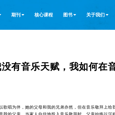
期刊
核心课程
图书
关于我们
查看全部
查看全部
葡萄牙语
俄语
乌兹别克语
达里语
波斯
韩语
土耳其语
阿拉伯语
阿尔巴尼亚语
栏目
其他的模式
什么是健康教
教会带领
书评
解经式讲道与
访谈
我没有音乐天赋，我如何在
以歌唱为伴，她的父母和我的兄弟亦然，但在音乐敬拜上给
是我的父亲。当家人自信地投入音乐敬拜时，父亲始终以沉