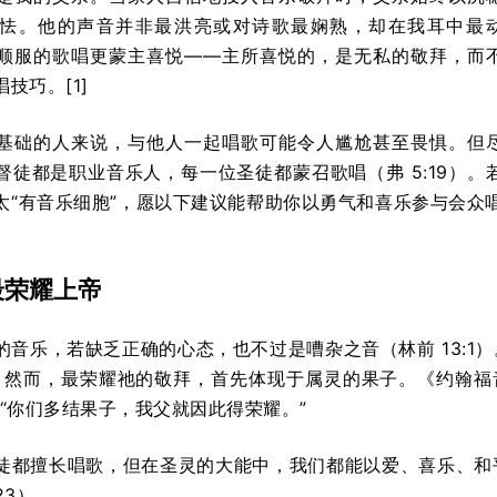
怯。他的声音并非最洪亮或对诗歌最娴熟，却在我耳中最
顺服的歌唱更蒙主喜悦——主所喜悦的，是无私的敬拜，而
技巧。[1]
基础的人来说，与他人一起唱歌可能令人尴尬甚至畏惧。但
督徒都是职业音乐人，每一位圣徒都蒙召歌唱（弗 5:19）。
太“有音乐细胞”，愿以下建议能帮助你以勇气和喜乐参与会众
最荣耀上帝
的音乐，若缺乏正确的心态，也不过是嘈杂之音（林前 13:1
3）。然而，最荣耀祂的敬拜，首先体现于属灵的果子。《约翰福音
：“你们多结果子，我父就因此得荣耀。”
徒都擅长唱歌，但在圣灵的大能中，我们都能以爱、喜乐、和
–23）。