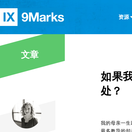
资源
简体中文
正體中文
英语
西班牙语
意大利语
德语
分类
文章
隐私条款
文章
如果
处？
我的母亲一生
最多教导的却