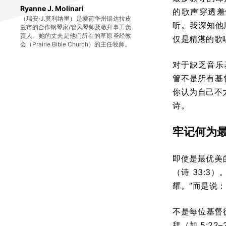
Ryanne J. Molinari
的歌声穿透羞
（瑞安·J.莫利纳里）是爱荷华州锡达拉皮
听。我深知他
兹市的合作钢琴家/管风琴师及敬拜事工负
责人。她的丈夫是他们所在的草原圣经教
仅是精湛的歌唱
会（Prairie Bible Church）的主任牧师。
对于缺乏音乐
管不是所有基
你认为自己不
诗。
牢记何为
即使是最优美
（诗 33:
耀。”而是说
不是每位基督
拜（加 5:22