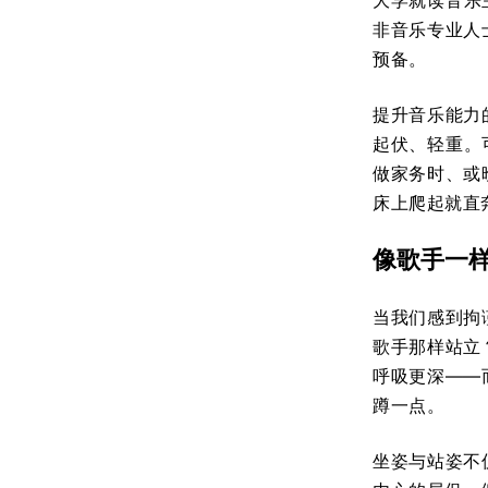
大学就读音乐主业
非音乐专业人
预备。
提升音乐能力
起伏、轻重。
做家务时、或
床上爬起就直
像歌手一
当我们感到拘
歌手那样站立
呼吸更深——
蹲一点。
坐姿与站姿不