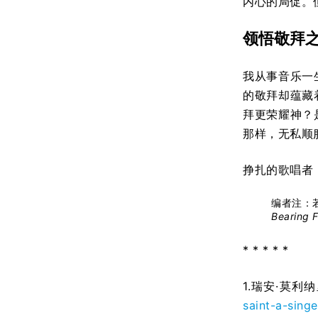
内心的局促。
领悟敬拜
我从事音乐一
的敬拜却蕴藏
拜更荣耀神？
那样，无私顺
挣扎的歌唱者
编者注：
Bearing F
* * * * *
1.瑞安·莫利纳
saint-a-singe