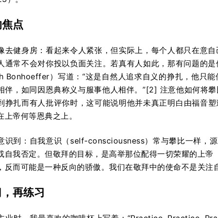
的焦点
像去健身房：看起来令人紧张，但实际上，每个人都只在意自
人通常不会对你投以负面关注。若真有人如此，那有问题的是
rich Bonhoeffer）写道：“这是自然人追求自义的挣扎
相伴，如同因恩典称义与服事他人相伴。”[2] 注意他如何将
到挣扎而有人批评你时，这可能说明他并未真正明白由福音塑
在上帝何等恩典之上。
识到：自我意识（self-consciousness）常与攀比一
或自我否定。但敬拜的目标，是高举那位配得一切荣耀的上帝（约
，反而可能是一种反向的骄傲。我们在敬拜中的使命不是关注自己
习，再练习