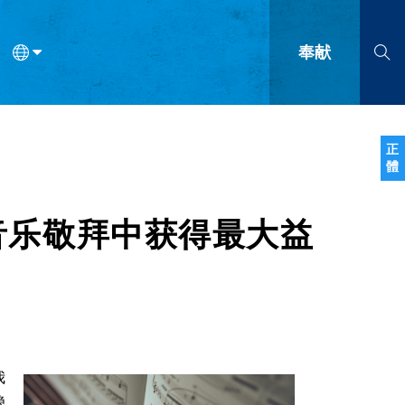
奉献
语
法语
罗马尼亚语
波兰语
越南语
塞尔维亚语
柬埔寨语
正
體
会的九个标志？
什么是九标志事工？
神学
福音传讲与宣教
问答
成
音乐敬拜中获得最大益
我
稳