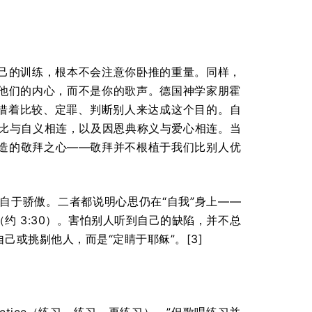
己的训练，根本不会注意你卧推的重量。同样，
他们的内心，而不是你的歌声。德国神学家朋霍
，他只能借着比较、定罪、判断别人来达成这个目的。自
攀比与自义相连，以及因恩典称义与爱心相连。当
造的敬拜之心——敬拜并不根植于我们比别人优
样，源自于骄傲。二者都说明心思仍在“自我”身上——
 3:30）。害怕别人听到自己的缺陷，并不总
或挑剔他人，而是“定睛于耶稣”。[3]