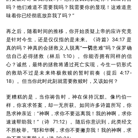
吗？他们难道不需要我吗？我需要你的显现！这难道意
味着你已经彻底放弃我了吗？”
再之后，随着时间的推移，你开始质疑上帝的应许究竟
是针对今生，还是仅仅指的是未来。《诗篇》34:17 是
真的吗？神真的会拯救义人脱离“
一切
患难”吗？保罗确
信自己必得拯救（林后 1:10）。你能否拥有同样的信
心？诚然，最终的拯救将通过死亡实现，今生一切形式
的救助不过是未来终极救赎的暂时前奏（提后 4:17-
18）。但当你此时此刻就需要救赎时，又该如何？
更糟糕的是，当你祷告时，神在保持沉默。像约伯一
样，你哀求答案，却一无所获。如同许多诗篇所写，你
恳求神亲近：“神啊，求你不要远离我！我的神啊，求你
速速帮助我！”（诗 71:12）。随后你意识到，此类经文
不胜枚举。“耶和华啊，求你不要撇弃我！我的神啊，求