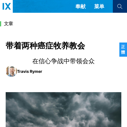
奉献
菜单
查看全部
查看全部
文章
文章
书评
访谈
问答
带着两种癌症牧养教会
正
體
来信
在信心争战中带领会众
隐私条款
其他的模式
Travis Rymer
教会带领
解经式讲道与神学
简体中文
正體中文
英语
福音传讲与宣教
成员制与教会纪律
西班牙语
葡萄牙语
俄语
乌兹别克语
达里语
波斯语
团契生活与祷告
法语
罗马尼亚语
波兰语
越南语
意大利语
德语
韩语
土耳其语
阿拉伯语
阿尔巴尼亚语
塞尔维亚语
柬埔寨语