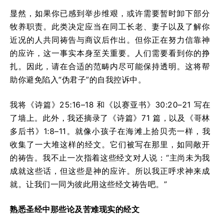
显然，如果你已感到举步维艰，或许需要暂时卸下部分
牧养职责。此类决定应当在同工长老、妻子以及了解你
近况的人共同祷告与商议后作出。但你正在努力信靠神
的应许，这一事实本身至关重要。人们需要看到你的挣
扎。因此，请在合适的范畴内尽可能保持透明。这将帮
助你避免陷入“伪君子”的自我控诉中。
我将《诗篇》25:16–18 和《以赛亚书》30:20–21 写在
了墙上。此外，我还摘录了《诗篇》71 篇，以及《哥林
多后书》1:8–11。就像小孩子在海滩上拾贝壳一样，我
收集了一大堆这样的经文。它们被写在那里，如同敞开
的祷告。我不止一次指着这些经文对人说：“主尚未为我
成就这些话，但这些是神的应许。所以我正呼求神来成
就。让我们一同为彼此用这些经文祷告吧。”
熟悉圣经中那些论及苦难现实的经文