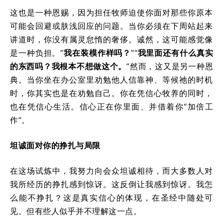
这也是一种恩赐，因为担任牧师迫使你面对那些你原本
可能会回避或肤浅回应的问题。当你必须在下周站起来
讲道时，你没有属灵怠惰的奢侈。诚然，这可能感觉像
是一种负担。“
我在装模作样吗？
”“
我里面还有什么真实
的东西吗？我根本不想做这个。
”然而，这又是另一种恩
典。当你坐在办公室里劝勉他人信靠神、等候祂的时机
时，你其实也是在劝勉自己。你在凭信心牧养的同时，
也在凭信心生活。信心正在你里面、并借着你“加倍工
作”。
坦诚面对你的挣扎与局限
在这场试炼中，我努力向会众坦诚相待，而大多数人对
我所经历的挣扎感到惊讶。这反倒让我感到惊讶。我怎
么能不挣扎？这是真实信心的体现，在圣经中随处可
见。但有些人似乎并不理解这一点。