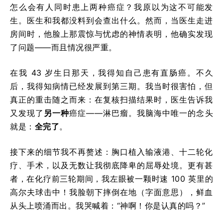
怎么会有人同时患上两种癌症？我原以为这不可能发
生。医生和我都没料到会查出什么。然而，当医生走进
房间时，他脸上那震惊与忧虑的神情表明，他确实发现
了问题——而且情况很严重。
在我 43 岁生日那天，我得知自己患有直肠癌。不久
后，我得知病情已经发展到第三期。我当时很害怕，但
真正的重击随之而来：在复核扫描结果时，医生告诉我
又发现了
另一种
癌症——淋巴瘤。我脑海中唯一的念头
就是：
全完了
。
接下来的细节我不再赘述：胸口植入输液港、十二轮化
疗、手术，以及无数让我彻底降卑的屈辱处境。更有甚
者，在化疗前三轮期间，我左眼被一颗时速 100 英里的
高尔夫球击中！我脸朝下摔倒在地（字面意思），鲜血
从头上喷涌而出。我哭喊着：“神啊！你是认真的吗？”