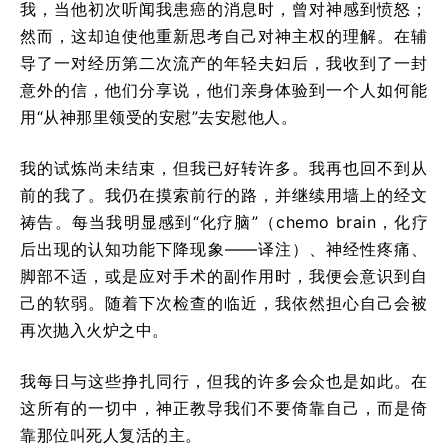
我，当他初次听闻我患癌的消息时，曾对神感到愤怒；
然而，这却迫使他重新思考自己对神主权的理解。在辅
导了一对经历第二次流产的年轻夫妇后，我收到了一封
意外的信，他们分享说，他们亲身体验到一个人如何能
用“从神那里领受的安慰”去安慰他人。
我的试炼尚未结束，但我已好转许多。我再也回不到从
前的我了。我仍在摸索前行的路，并继续用墙上的经文
祷告。每当我明显感到“化疗脑”（chemo brain，化疗
后出现的认知功能下降现象——译注）、神经性疼痛、
脚部不适，或是应对手术的副作用时，我便会意识到自
己的软弱。随着下次检查的临近，我依然担心自己会被
再次抛入火炉之中。
我每日与这些挣扎同行，但我的许多会众也是如此。在
这所有的一切中，神正教导我们不要倚靠自己，而是倚
靠那位叫死人复活的主。