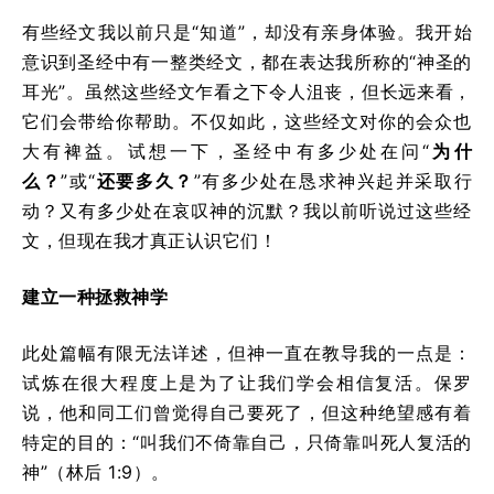
有些经文我以前只是“知道”，却没有亲身体验。我开始
意识到圣经中有一整类经文，都在表达我所称的“神圣的
耳光”。虽然这些经文乍看之下令人沮丧，但长远来看，
它们会带给你帮助。不仅如此，这些经文对你的会众也
大有裨益。试想一下，圣经中有多少处在问“
为什
么？
”或“
还要多久？
”有多少处在恳求神兴起并采取行
动？又有多少处在哀叹神的沉默？我以前听说过这些经
文，但现在我才真正认识它们！
建立一种拯救神学
此处篇幅有限无法详述，但神一直在教导我的一点是：
试炼在很大程度上是为了让我们学会相信复活。保罗
说，他和同工们曾觉得自己要死了，但这种绝望感有着
特定的目的：“叫我们不倚靠自己，只倚靠叫死人复活的
神”（林后 1:9）。