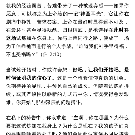
就我的经验而言，苦难带来了一种被遗弃感——如果你
愿意，可以称之为上帝给的一记“神圣耳光”。它让你在
剧痛中挣扎，苦求答案。上帝在最好时显得遥不可及，
在最坏时甚至显得残酷。归根结底，是祂选择在
此时
将
这场
试炼加在
你
身上。你与上帝同行之路，便成了一场
为了信靠祂而进行的个人争战。“难道我们神手里得福，
不也受祸吗？”（伯 2:10）
当试炼开始时，你或许会想：
好吧，让我们开始吧。是
时候证明我的信心了。
这是一个检验信仰真伪的机会。
你期待神的显现，并预见自己的成长。但随着试炼的持
续，或其严峻性以崭新的方式击中你，情况变得愈发艰
难。你开始与那些深层的问题搏斗。
在私下的祷告中，你哀求道：“主啊，你在哪里？为什么
要把这试炼加在我身上？为什么是现在？我的孩子们真
的要眼睁睁看我死去吗？他们会因此认定你不回应祷告