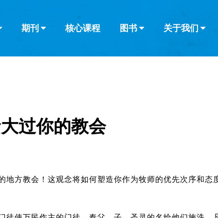
期刊
核心课程
图书
关于我们
查看全部
查看全部
葡萄牙语
俄语
乌兹别克语
达里语
波斯
韩语
土耳其语
阿拉伯语
阿尔巴尼亚语
栏目
其他的模式
什么是健康教
教会带领
书评
解经式讲道与
访谈
命大过你的教会
的地方教会！这观念将如何塑造你作为牧师的优先次序和态
门徒使万民作主的门徒，奉父、子、圣灵的名给他们施洗，