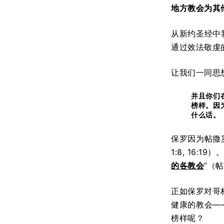
地方教会为其
从新约圣经中
通过效法敬虔的
让我们一同思想
并且你们
榜样。因
什么话。
保罗因为帖撒
1:8, 16
的各教会
”（帖
正如保罗对哥
健康的教会—
榜样呢？