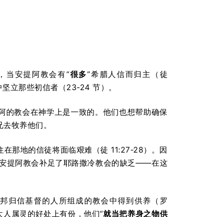
，当安提阿教会有“
很多
”希腊人信而归主（徒
坚立那些初信者（23-24 节）。
阿的教会在神学上是一致的。他们也想帮助确保
兄去牧养他们。
地的信徒将面临艰难（徒 11:27-28）。因
。安提阿教会补足了耶路撒冷教会的缺乏——在这
邦归信基督的人所组成的教会中得到供养（罗
然在犹太人属灵的好处上有份，他们“
就当把养身之物供