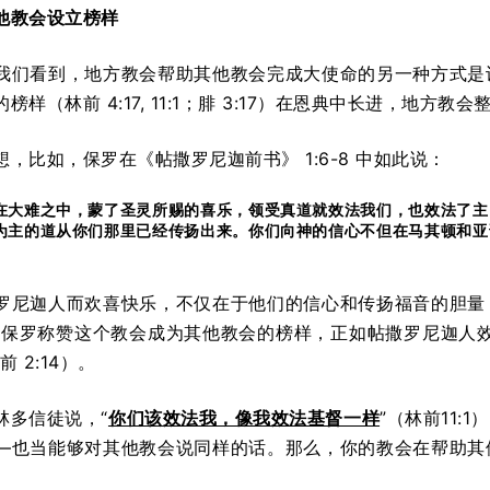
他教会设立榜样
我们看到，地方教会帮助其他教会完成大使命的另一种方式是
榜样（林前 4:17, 11:1；腓 3:17）在恩典中长进，地方
，比如，保罗在《帖撒罗尼迦前书》 1:6-8 中如此说：
在大难之中，蒙了圣灵所赐的喜乐，领受真道就效法我们，也效法了主
为主的道从你们那里已经传扬出来。你们向神的信心不但在马其顿和亚
罗尼迦人而欢喜快乐，不仅在于他们的信心和传扬福音的胆量
:19）。保罗称赞这个教会成为其他教会的榜样，正如帖撒罗尼迦
前 2:14）。
林多信徒说，“
你们该效法我，像我效法基督一样
”（林前11
—也当能够对其他教会说同样的话。那么，你的教会在帮助其