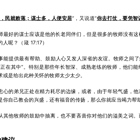
，民就败落；谋士多，人便安居
”，又说道“
你去打仗，要凭智
师最好的谋士应该是他的长老同伴们，但是很多的牧师没有这
人呢？（箴 17:17）
事能提供最有帮助、鼓励人心又发人深省的友谊。牧师之间了
我正在其中”。特别是那些年长智深、成熟老练的牧师，他们
求或是给出此种关怀的牧师太少太少。
忠心的弟兄正处在精力耗尽的边缘，或者，由于年轻气盛，他
是你自己教会的兴盛，还有福音的传扬，那么你就应当竭力帮
从其他牧师的鼓励中抽离，也不要吝啬你对他们的溢美之词。