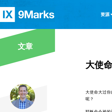
资源
简体中文
正體中文
英语
西班牙语
意大利语
德语
分类
文章
隐私条款
文章
大使
大使命大过你
呢？
耶稣命令祂的