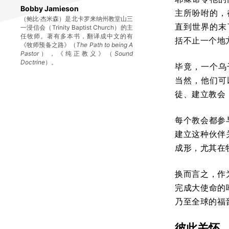
Bobby Jamieson
主所吩咐的，
（鲍比·杰米森）是北卡罗来纳州教堂山三
直到世界的末
一浸信会（Trinity Baptist Church）的主
任牧师。著有多本书，翻译成中文的有
括不止一个地
《牧师预备之路》（
The Path to being A
Pastor
），《纯正教义》（
Sound
Doctrine
）。
毕竟，一个乌
当然，他们可
徒、建立教会
每个教会都参
建立这种伙伴
成形，尤其在
换而言之，作
完成大使命的
乃至全球的福
彼此关怀