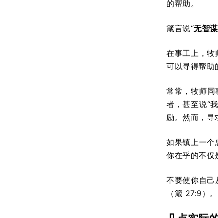
的帮助。
箴言说“
无智谋
在事工上，牧
可以寻得帮助的
常常，牧师同
者，甚至说“
励。然而，寻
如果镇上一个
你在乎的不仅
不要使你自己
（箴 27:9）。