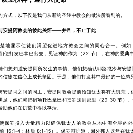
的方式，以下仅是我们从新约圣经中教会的做法所看到的。
与安提阿教会的彼此关怀——并且，不止于此
楚地显示使徒们渴望促进地方教会之间的同心合一。例如
使徒们便打发巴拿巴出去，见证神的作为（22 节），在神的恩典中
徒们想知道安提阿所发生的事情。他们想确认耶路撒冷与安提
的信徒在信心上成长坚固。于是，他们打发其中最好的一位弟
与安提阿之间的同工，安提阿教会提前预知犹太将有大饥荒，住在那
满足，他们就把捐项托巴拿巴和扫罗送到那里（29-30 节）
帮助他们在饥荒中得以存活。
使保罗投入大量精力以确保犹太人的教会从地中海全境的外
；林前 16:1-4；林后 8:1-15）。保罗辩护道，因外邦人既