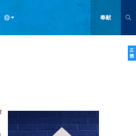
奉献
语
法语
罗马尼亚语
波兰语
越南语
塞尔维亚语
柬埔寨语
正
體
会的九个标志？
什么是九标志事工？
神学
福音传讲与宣教
问答
成
度
凡