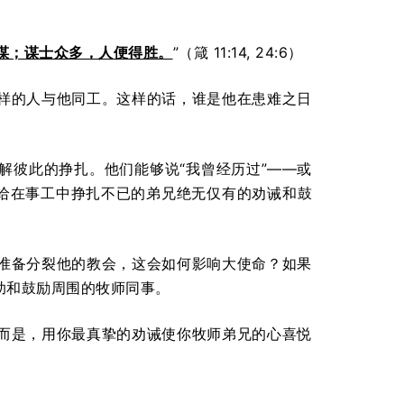
谋；谋士众多，人便得胜。
”（箴 11:14, 24:6）
样的人与他同工。这样的话，谁是他在患难之日
解彼此的挣扎。他们能够说“我曾经历过”——或
能给在事工中挣扎不已的弟兄绝无仅有的劝诫和鼓
准备分裂他的教会，这会如何影响大使命？如果
助和鼓励周围的牧师同事。
而是，用你最真挚的劝诫使你牧师弟兄的心喜悦