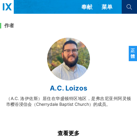
奉献
菜单
查看全部
查看全部
作者
文章
书评
访谈
问答
正
體
来信
隐私条款
其他的模式
教会带领
解经式讲道与神学
A.C. Loizos
简体中文
正體中文
英语
福音传讲与宣教
成员制与教会纪律
（A.C. 洛伊佐斯）居住在华盛顿特区地区，是弗吉尼亚州阿灵顿
西班牙语
葡萄牙语
俄语
市樱谷浸信会（Cherrydale Baptist Church）的成员。
乌兹别克语
达里语
波斯语
团契生活与祷告
法语
罗马尼亚语
波兰语
越南语
意大利语
德语
韩语
土耳其语
阿拉伯语
查看更多
阿尔巴尼亚语
塞尔维亚语
柬埔寨语