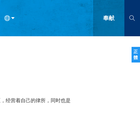
奉献
语
法语
罗马尼亚语
波兰语
越南语
塞尔维亚语
柬埔寨语
正
體
会的九个标志？
什么是九标志事工？
神学
福音传讲与宣教
问答
成
区，经营着自己的律所，同时也是