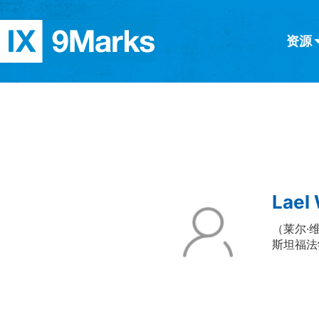
资源
简体中文
正體中文
英语
西班牙语
意大利语
德语
分类
隐私条款
文章
Lael
（莱尔·
斯坦福法