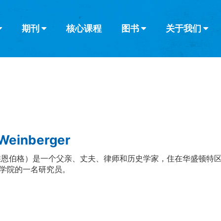
期刊
核心课程
图书
关于我们
查看全部
查看全部
葡萄牙语
俄语
乌兹别克语
达里语
波斯
韩语
土耳其语
阿拉伯语
阿尔巴尼亚语
栏目
其他的模式
什么是健康教
教会带领
书评
解经式讲道与
访谈
 Weinberger
维恩伯格）是一个父亲、丈夫、律师和历史学家，住在华盛顿特
学院的一名研究员。