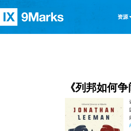
资源
简体中文
正體中文
英语
西班牙语
意大利语
德语
分类
隐私条款
文章
《列邦如何争