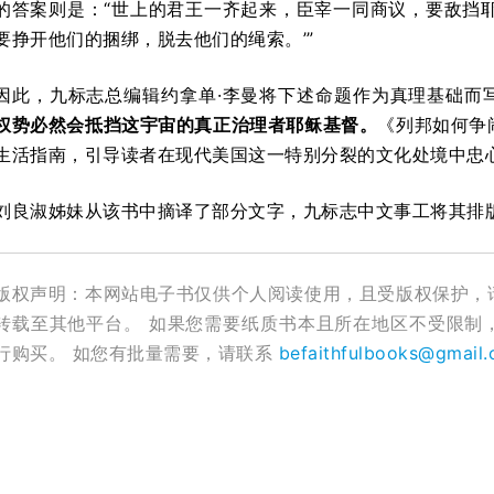
的答案则是：“世上的君王一齐起来，臣宰一同商议，要敌挡耶
要挣开他们的捆绑，脱去他们的绳索。’”
因此，九标志总编辑约拿单·李曼将下述命题作为真理基础而
权势必然会抵挡这宇宙的真正治理者耶稣基督。
《列邦如何争
生活指南，引导读者在现代美国这一特别分裂的文化处境中忠
刘良淑姊妹从该书中摘译了部分文字，九标志中文事工将其排
版权声明：本网站电子书仅供个人阅读使用，且受版权保护，
转载至其他平台。 如果您需要纸质书本且所在地区不受限制
行购买。 如您有批量需要，请联系
befaithfulbooks@gmail