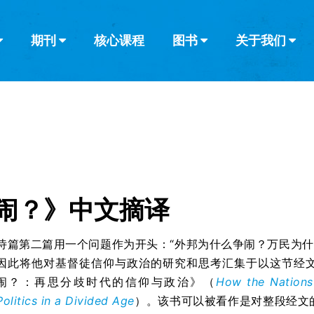
期刊
核心课程
图书
关于我们
查看全部
查看全部
葡萄牙语
俄语
乌兹别克语
达里语
波斯
韩语
土耳其语
阿拉伯语
阿尔巴尼亚语
栏目
其他的模式
什么是健康教
教会带领
书评
解经式讲道与
访谈
闹？》中文摘译
诗篇第二篇用一个问题作为开头：“外邦为什么争闹？万民为什
因此将他对基督徒信仰与政治的研究和思考汇集于以这节经
闹？：再思分歧时代的信仰与政治》（
How the Nations 
Politics in a Divided Age
）。该书可以被看作是对整段经文