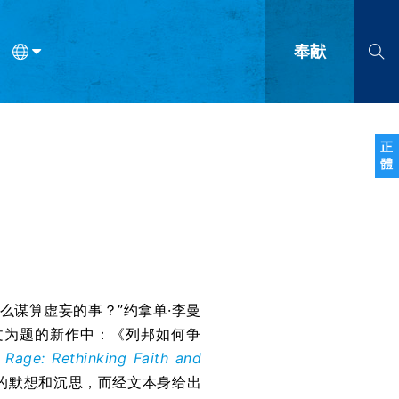
奉献
语
法语
罗马尼亚语
波兰语
越南语
塞尔维亚语
柬埔寨语
正
體
会的九个标志？
什么是九标志事工？
神学
福音传讲与宣教
问答
成
么谋算虚妄的事？”约拿单·李曼
文为题的新作中：《列邦如何争
Rage: Rethinking Faith and
的默想和沉思，而经文本身给出