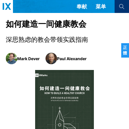
奉献
菜单
查看全部
查看全部
如何建造一间健康教会
深思熟虑的教会带领实践指南
文章
书评
访谈
问答
正
體
来信
Mark Dever
Paul Alexander
隐私条款
其他的模式
教会带领
解经式讲道与神学
简体中文
正體中文
英语
福音传讲与宣教
成员制与教会纪律
西班牙语
葡萄牙语
俄语
乌兹别克语
达里语
波斯语
团契生活与祷告
法语
罗马尼亚语
波兰语
越南语
意大利语
德语
韩语
土耳其语
阿拉伯语
阿尔巴尼亚语
塞尔维亚语
柬埔寨语