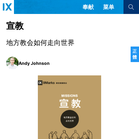
奉献
菜单
查看全部
查看全部
宣教
地方教会如何走向世界
文章
书评
访谈
问答
正
體
来信
Andy Johnson
隐私条款
其他的模式
教会带领
解经式讲道与神学
简体中文
正體中文
英语
福音传讲与宣教
成员制与教会纪律
西班牙语
葡萄牙语
俄语
乌兹别克语
达里语
波斯语
团契生活与祷告
法语
罗马尼亚语
波兰语
越南语
意大利语
德语
韩语
土耳其语
阿拉伯语
阿尔巴尼亚语
塞尔维亚语
柬埔寨语