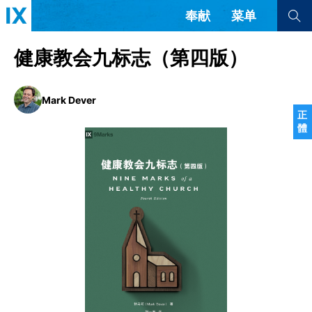
奉献
菜单
查看全部
查看全部
健康教会九标志（第四版）
文章
书评
访谈
问答
Mark Dever
正
體
来信
隐私条款
其他的模式
教会带领
解经式讲道与神学
简体中文
正體中文
英语
福音传讲与宣教
成员制与教会纪律
西班牙语
葡萄牙语
俄语
乌兹别克语
达里语
波斯语
团契生活与祷告
法语
罗马尼亚语
波兰语
越南语
意大利语
德语
韩语
土耳其语
阿拉伯语
阿尔巴尼亚语
塞尔维亚语
柬埔寨语