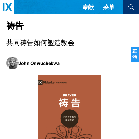
奉献
菜单
查看全部
查看全部
祷告
共同祷告如何塑造教会
文章
书评
访谈
问答
正
體
来信
John Onwuchekwa
隐私条款
其他的模式
教会带领
解经式讲道与神学
简体中文
正體中文
英语
福音传讲与宣教
成员制与教会纪律
西班牙语
葡萄牙语
俄语
乌兹别克语
达里语
波斯语
团契生活与祷告
法语
罗马尼亚语
波兰语
越南语
意大利语
德语
韩语
土耳其语
阿拉伯语
阿尔巴尼亚语
塞尔维亚语
柬埔寨语