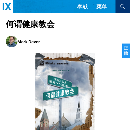
奉献
菜单
查看全部
查看全部
何谓健康教会
文章
书评
访谈
问答
Mark Dever
正
體
来信
隐私条款
其他的模式
教会带领
解经式讲道与神学
简体中文
正體中文
英语
福音传讲与宣教
成员制与教会纪律
西班牙语
葡萄牙语
俄语
乌兹别克语
达里语
波斯语
团契生活与祷告
法语
罗马尼亚语
波兰语
越南语
意大利语
德语
韩语
土耳其语
阿拉伯语
阿尔巴尼亚语
塞尔维亚语
柬埔寨语