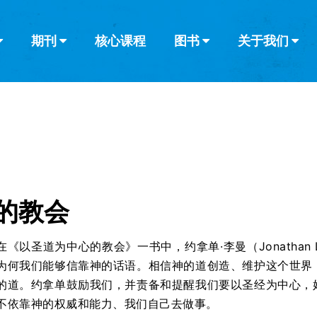
期刊
核心课程
图书
关于我们
查看全部
查看全部
葡萄牙语
俄语
乌兹别克语
达里语
波斯
韩语
土耳其语
阿拉伯语
阿尔巴尼亚语
栏目
其他的模式
什么是健康教
教会带领
书评
解经式讲道与
访谈
的教会
在《以圣道为中心的教会》一书中，约拿单·李曼（Jonathan 
为何我们能够信靠神的话语。相信神的道创造、维护这个世界
的道。约拿单鼓励我们，并责备和提醒我们要以圣经为中心，
不依靠神的权威和能力、我们自己去做事。