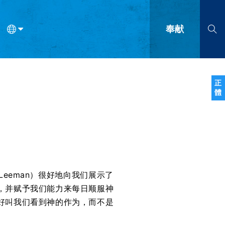
奉献
语
法语
罗马尼亚语
波兰语
越南语
塞尔维亚语
柬埔寨语
正
體
会的九个标志？
什么是九标志事工？
神学
福音传讲与宣教
问答
成
Leeman）很好地向我们展示了
，并赋予我们能力来每日顺服神
好叫我们看到神的作为，而不是