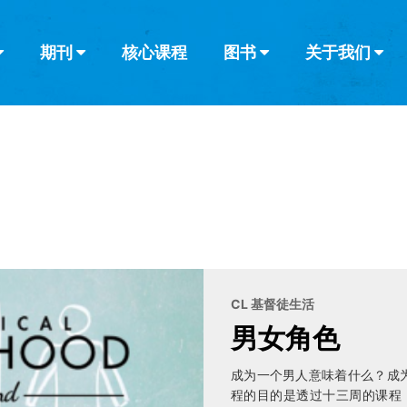
期刊
核心课程
图书
关于我们
查看全部
查看全部
葡萄牙语
俄语
乌兹别克语
达里语
波斯
韩语
土耳其语
阿拉伯语
阿尔巴尼亚语
栏目
其他的模式
什么是健康教
教会带领
书评
解经式讲道与
访谈
CL 基督徒生活
男女角色
成为一个男人意味着什么？成
程的目的是透过十三周的课程