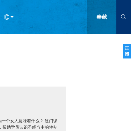
奉献
语
法语
罗马尼亚语
波兰语
越南语
塞尔维亚语
柬埔寨语
正
體
会的九个标志？
什么是九标志事工？
神学
福音传讲与宣教
问答
成
为一个女人意味着什么？ 这门课
，帮助学员认识圣经当中的性别