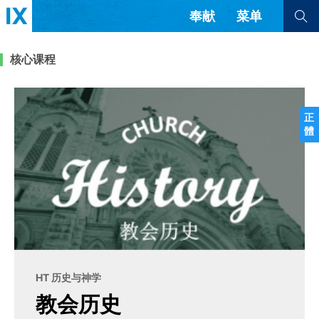
奉献
菜单
查看全部
查看全部
核心课程
文章
书评
访谈
问答
正
體
来信
隐私条款
其他的模式
教会带领
解经式讲道与神学
简体中文
正體中文
英语
福音传讲与宣教
成员制与教会纪律
西班牙语
葡萄牙语
俄语
乌兹别克语
达里语
波斯语
团契生活与祷告
法语
罗马尼亚语
波兰语
HT 历史与神学
越南语
意大利语
德语
教会历史
韩语
土耳其语
阿拉伯语
阿尔巴尼亚语
塞尔维亚语
柬埔寨语