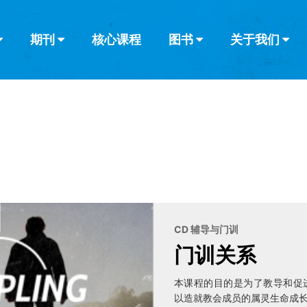
期刊
核心课程
图书
关于我们
查看全部
查看全部
葡萄牙语
俄语
乌兹别克语
达里语
波斯
韩语
土耳其语
阿拉伯语
阿尔巴尼亚语
栏目
其他的模式
什么是健康教
教会带领
书评
解经式讲道与
访谈
CD 辅导与门训
门训关系
本课程的目的是为了教导和促
以造就教会成员的属灵生命成