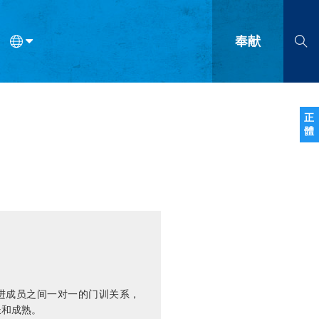
奉献
语
法语
罗马尼亚语
波兰语
越南语
塞尔维亚语
柬埔寨语
正
體
会的九个标志？
什么是九标志事工？
神学
福音传讲与宣教
问答
成
进成员之间一对一的门训关系，
长和成熟。