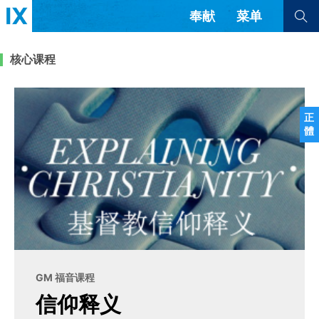
奉献
菜单
查看全部
查看全部
核心课程
文章
书评
访谈
问答
正
體
来信
隐私条款
其他的模式
教会带领
解经式讲道与神学
简体中文
正體中文
英语
福音传讲与宣教
成员制与教会纪律
西班牙语
葡萄牙语
俄语
乌兹别克语
达里语
波斯语
团契生活与祷告
法语
罗马尼亚语
波兰语
GM 福音课程
越南语
意大利语
德语
信仰释义
韩语
土耳其语
阿拉伯语
阿尔巴尼亚语
塞尔维亚语
柬埔寨语