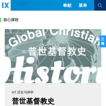
奉献
菜单
查看全部
查看全部
核心课程
文章
书评
访谈
问答
正
體
来信
隐私条款
其他的模式
教会带领
解经式讲道与神学
简体中文
正體中文
英语
福音传讲与宣教
成员制与教会纪律
西班牙语
葡萄牙语
俄语
乌兹别克语
达里语
波斯语
团契生活与祷告
法语
罗马尼亚语
波兰语
HT 历史与神学
越南语
意大利语
德语
普世基督教史
韩语
土耳其语
阿拉伯语
阿尔巴尼亚语
塞尔维亚语
柬埔寨语