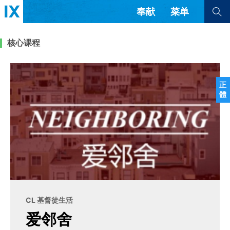
奉献
菜单
查看全部
查看全部
核心课程
文章
书评
访谈
问答
正
體
来信
隐私条款
其他的模式
教会带领
解经式讲道与神学
简体中文
正體中文
英语
福音传讲与宣教
成员制与教会纪律
西班牙语
葡萄牙语
俄语
乌兹别克语
达里语
波斯语
团契生活与祷告
法语
罗马尼亚语
波兰语
CL 基督徒生活
越南语
意大利语
德语
爱邻舍
韩语
土耳其语
阿拉伯语
阿尔巴尼亚语
塞尔维亚语
柬埔寨语