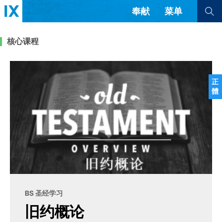
奉献
菜单
查看全部
查看全部
核心课程
文章
书评
访谈
问答
正
體
来信
隐私条款
其他的模式
教会带领
解经式讲道与神学
简体中文
正體中文
英语
福音传讲与宣教
成员制与教会纪律
西班牙语
葡萄牙语
俄语
乌兹别克语
达里语
波斯语
团契生活与祷告
法语
罗马尼亚语
波兰语
BS 圣经学习
越南语
意大利语
德语
旧约概论
韩语
土耳其语
阿拉伯语
阿尔巴尼亚语
塞尔维亚语
柬埔寨语