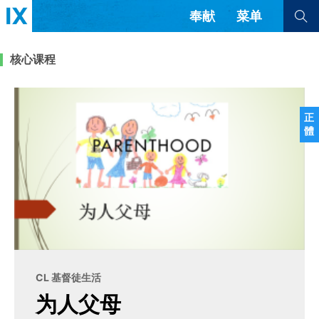
奉献
菜单
查看全部
查看全部
核心课程
文章
书评
访谈
问答
正
體
来信
隐私条款
其他的模式
教会带领
解经式讲道与神学
简体中文
正體中文
英语
福音传讲与宣教
成员制与教会纪律
西班牙语
葡萄牙语
俄语
乌兹别克语
达里语
波斯语
团契生活与祷告
法语
罗马尼亚语
波兰语
CL 基督徒生活
越南语
意大利语
德语
为人父母
韩语
土耳其语
阿拉伯语
阿尔巴尼亚语
塞尔维亚语
柬埔寨语