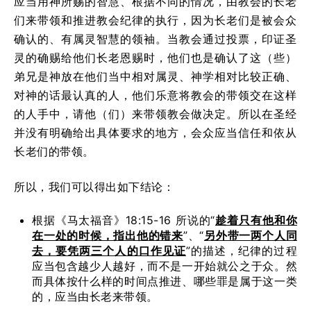
应当用神所赐的智慧、根据不同的情况，由教会的长老
们来带领和推进教会纪律的执行，因为长老们是被会众
确认的、有属灵智慧的领袖。当教会通过投票，印证圣
灵的确赐给他们长老恩赐时，他们也是确认了这（些）
弟兄是神放在他们当中相对属灵、神学相对比较正确、
对神的话最认真的人，他们乐意将教会的带领交在这样
的人手中，请他（们）来带领教会做决定。所以在圣经
并没有明确给出具体要求的地方，会众应当信任和依从
长老们的带领。
所以，我们可以得出如下结论：
根据《马太福音》18:15-16 所说的“
趁着只有他和你
在一处的时候，指出他的错来
”、“
另外带一两个人同
去，要凭两三个人的口作见证
”的描述，纪律的过程
应当包含越少人越好，而不是一开始就公之于众。然
而具体按什么样的时间点推进、哪些罪是属于这一类
的，应当由长老来带领。