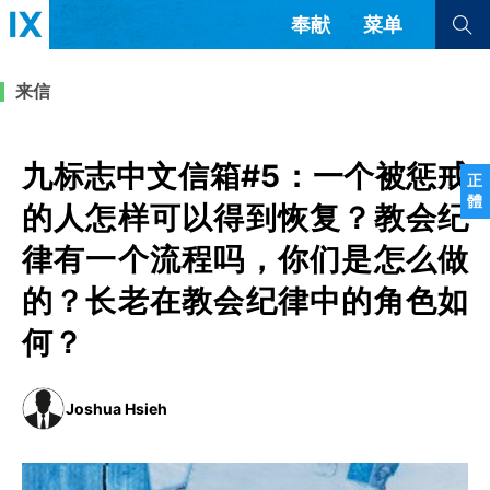
奉献
菜单
查看全部
查看全部
来信
文章
书评
访谈
问答
九标志中文信箱#5：一个被惩戒
正
體
来信
的人怎样可以得到恢复？教会纪
律有一个流程吗，你们是怎么做
隐私条款
其他的模式
教会带领
解经式讲道与神学
的？长老在教会纪律中的角色如
简体中文
正體中文
英语
何？
福音传讲与宣教
成员制与教会纪律
西班牙语
葡萄牙语
俄语
乌兹别克语
达里语
波斯语
团契生活与祷告
法语
罗马尼亚语
波兰语
Joshua Hsieh
越南语
意大利语
德语
韩语
土耳其语
阿拉伯语
阿尔巴尼亚语
塞尔维亚语
柬埔寨语