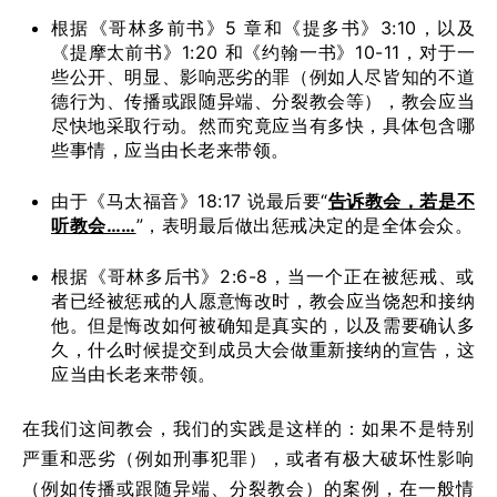
根据《哥林多前书》5 章和《提多书》3:10，以及
《提摩太前书》1:20 和《约翰一书》10-11，对于一
些公开、明显、影响恶劣的罪（例如人尽皆知的不道
德行为、传播或跟随异端、分裂教会等），教会应当
尽快地采取行动。然而究竟应当有多快，具体包含哪
些事情，应当由长老来带领。
由于《马太福音》18:17 说最后要“
告诉教会，若是不
听教会……
”，表明最后做出惩戒决定的是全体会众。
根据《哥林多后书》2:6-8，当一个正在被惩戒、或
者已经被惩戒的人愿意悔改时，教会应当饶恕和接纳
他。但是悔改如何被确知是真实的，以及需要确认多
久，什么时候提交到成员大会做重新接纳的宣告，这
应当由长老来带领。
在我们这间教会，我们的实践是这样的：如果不是特别
严重和恶劣（例如刑事犯罪），或者有极大破坏性影响
（例如传播或跟随异端、分裂教会）的案例，在一般情