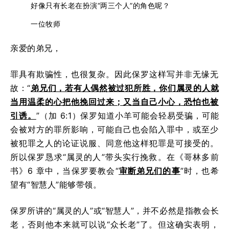
好像只有长老在扮演“两三个人”的角色呢？
一位牧师
亲爱的弟兄，
罪具有欺骗性，也很复杂。因此保罗这样写并非无缘无
故：“
弟兄们，若有人偶然被过犯所胜，你们属灵的人就
当用温柔的心把他挽回过来；又当自己小心，恐怕也被
引诱。
”（加 6:1）保罗知道小羊可能会轻易受骗，可能
会被对方的罪所影响，可能自己也会陷入罪中，或至少
被犯罪之人的论证说服、同意他这样犯罪是可接受的。
所以保罗恳求“属灵的人”带头实行挽救。在《哥林多前
书》6 章中，当保罗要教会“
审断弟兄们的事
”时，也希
望有“智慧人”能够带领。
保罗所讲的“属灵的人”或“智慧人”，并不必然是指教会长
老，否则他本来就可以说“众长老”了。但这确实表明，