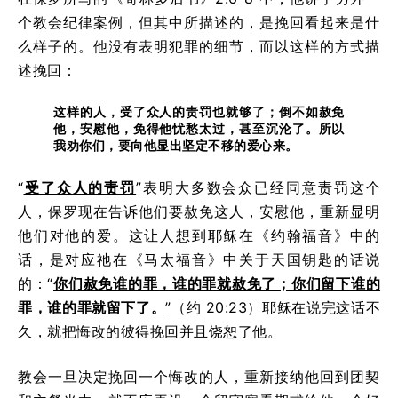
个教会纪律案例，但其中所描述的，是挽回看起来是什
么样子的。他没有表明犯罪的细节，而以这样的方式描
述挽回：
这样的人，受了众人的责罚也就够了；倒不如赦免
他，安慰他，免得他忧愁太过，甚至沉沦了。所以
我劝你们，要向他显出坚定不移的爱心来。
“
受了众人的责罚
”表明大多数会众已经同意责罚这个
人，保罗现在告诉他们要赦免这人，安慰他，重新显明
他们对他的爱。这让人想到耶稣在《约翰福音》中的
话，是对应祂在《马太福音》中关于天国钥匙的话说
的：“
你们赦免谁的罪，谁的罪就赦免了；你们留下谁的
罪，谁的罪就留下了。
”（约 20:23）耶稣在说完这话不
久，就把悔改的彼得挽回并且饶恕了他。
教会一旦决定挽回一个悔改的人，重新接纳他回到团契