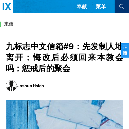
奉献
菜单
查看全部
查看全部
来信
文章
书评
访谈
问答
九标志中文信箱#9：先发制人地
正
體
来信
离开；悔改后必须回来本教会
吗；惩戒后的聚会
隐私条款
其他的模式
教会带领
解经式讲道与神学
简体中文
正體中文
英语
Joshua Hsieh
福音传讲与宣教
成员制与教会纪律
西班牙语
葡萄牙语
俄语
乌兹别克语
达里语
波斯语
团契生活与祷告
法语
罗马尼亚语
波兰语
越南语
意大利语
德语
韩语
土耳其语
阿拉伯语
阿尔巴尼亚语
塞尔维亚语
柬埔寨语