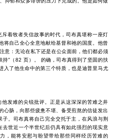
痛风、抑郁和众多诽谤的压力下完成的。他是如何做
充斥着牧者失信故事的时代，司布真堪称一座灯
他将自己全心全意地献给基督和祂的国度。他曾
会注意：无论在私下还是在公众面前，他们都必须
”（82 页）。
的确，司布真得到了坚固的扶
进入了他生命中的第三个特质，也是迪普里马尤
向他发难的尖锐批评。正是从这深深的苦难之井
的心肠，向那些疲惫不堪、备受煎熬的信徒发出
果子。司布真将自己完全交托于主，在风浪与荆
在去世近一个半世纪后仍具有如此强烈的现实意
力，能将安慰与盼望带给那些同样经历苦难的