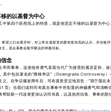
）。
不移的以基督为中心
工中第四个跃然纸上的特质，就是他坚定不移的以基督为中心
）希望人们在离开时，对上帝在基督里的爱有更崇高的认识，并在敬拜
救主，是会幕教会敬拜聚会的终极目标。
的信念
上帝而事奉，这使他有勇气直面当代广为接受的属灵妥协。迪
其中包括著名的“降格争议”（Downgrade Controve
主义。在争议爆发两年后，司布真曾坚定地宣告：“我宁愿在
251 页）当我们读到司布真在事奉中所彰显的神赐勇气和清
将帮助新一代读者更加认识司布真，以及他所信靠、事奉的那