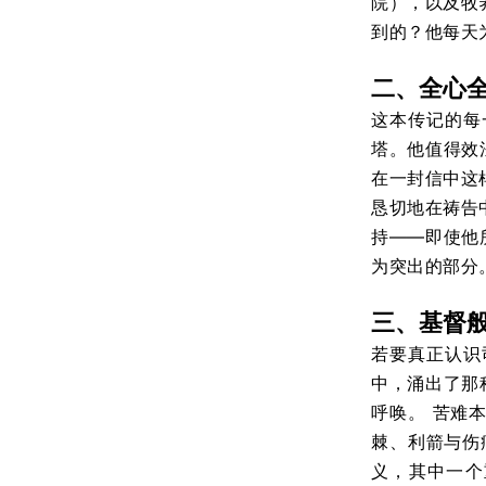
院），以及牧
到的？他每天
二、全心
这本传记的每
塔。他值得效
在一封信中这
恳切地在祷告
持——即使他
为突出的部分
三、基督
若要真正认识
中，涌出了那
呼唤。
苦难
棘、利箭与伤
义，其中一个