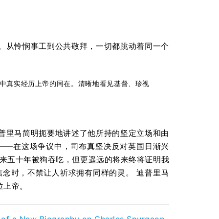
。从怜悯事工到公共敬拜，一切都跳动着同一个
中真实经历上帝的同在。清晰地看见基督、珍视
普里马简明扼要地讲述了他所持的坚定立场和由
rsy）——在这场争议中，司布真坚决反对英国日渐兴
未来五十年被狗吞吃，但更遥远的将来终将证明我
晰信念时，不禁让人祈求拥有同样的灵。
迪普里马
位上帝。