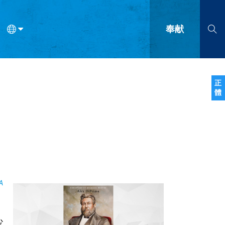
奉献
语
法语
罗马尼亚语
波兰语
越南语
塞尔维亚语
柬埔寨语
正
體
会的九个标志？
什么是九标志事工？
神学
福音传讲与宣教
问答
成
A
，
心