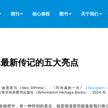
期刊
核心课程
图书
关于我们
查看全部
查看全部
葡萄牙语
俄语
乌兹别克语
达里语
波斯
韩语
土耳其语
阿拉伯语
阿尔巴尼亚语
栏目
其他的模式
什么是健康教
教会带领
书评
解经式讲道与
访谈
真最新传记的五大亮点
迪普里马（Alex DiPrima），《司布真的一生》（
Spurgeon: 
改革宗传承图书出版社（
Reformation Heritage Books
），2024 年
命旅程中，有一种特别的喜乐，就是阅读那些能激发我们将