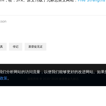
STH；校：
JFX
。原文刊载于九标志英文网站：
Five Strength
kson
真
传记
基督徒见证
助我们分析网站的访问流量，以便我们能够更好的改进网站。如果您
政策
。
版权所有 © 2020-2026 健康教会九标志