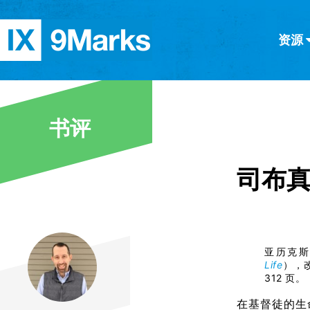
资源
简体中文
正體中文
英语
西班牙语
意大利语
德语
分类
书评
隐私条款
文章
司布
亚历克斯·
Life
），
312 页。
在基督徒的生