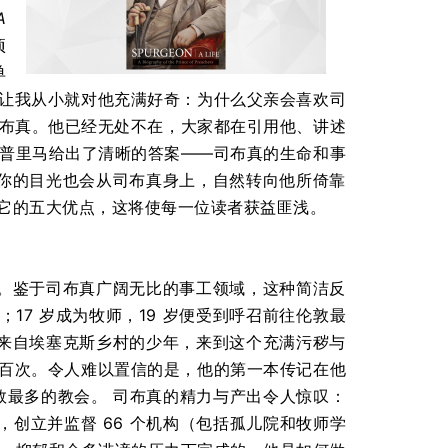
A
项
单
让我从小就对他充满好奇：为什么父亲会喜欢司
司布真。他已经无处不在，大家都在引用他、讲述
迪普里马给出了清晰的答案——司布真的生命和事
你的目光也会从司布真身上，自然转向他所倚靠
它的五大优点，这将使每一位读者获益匪浅。
。鉴于司布真广阔无比的事工领域，这种简洁反
；17 岁成为牧师，19 岁便受到呼召前往伦敦最
来自埃塞克斯乡村的少年，来到这个充满污秽与
百次。令人难以置信的是，他的第一本传记在他
数最多的教会。
司布真的精力与产出令人惊叹：
本书，创立并监督 66 个机构（包括孤儿院和牧师学