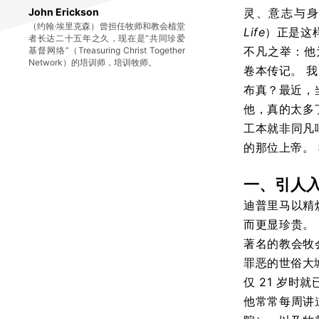
John Erickson
灵、意志与
（约翰·埃里克森）曾担任牧师和教会植堂
Life
）正是这
者长达二十五年之久，现在是“共同珍爱
不凡之举：他
基督网络”（Treasuring Christ Together
Network）的培训师，培训牧师。
卷本传记。
我
布真？最近，
他，真的太多
工本就非同凡
的那位上帝。
一、引人
迪普里马以精
而更显珍贵。
著名的教会牧
罪恶的世俗大
仅 21 岁
他常常每周讲道