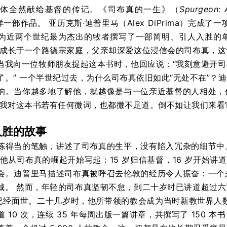
身体全然献给基督的传记。《司布真的一生》（
Spurgeon: 
样一部作品。
亚历克斯·迪普里马
（Alex DiPrima）
完成了一
为近两个世纪最为杰出的牧者撰写了一部简明、引人入胜的
成长于一个路德宗家庭，父亲却深爱这位浸信会的司布真，这
当我向一位牧师朋友提起这本书时，他回应说：“我刻意避开
了。”
一个半世纪过去，为什么司布真依旧如此“无处不在”？
响。当你越多地了解他，就越像是与一位亲近基督的人相处，
我对这本书若有任何微词，也都微不足道。倒不如让我们来看
入胜的故事
炼得当的笔触，讲述了司布真的生平，没有陷入冗杂的细节中
他从司布真的崛起开始写起：15 岁归信基督，16 岁开始讲道
会。迪普里马描述司布真被呼召去伦敦的经历令人振奋：一个
城。
然而，年轻的司布真坚韧不怠，到二十岁时已讲道超过六
时就已经面世。二十几岁时，他所带领的教会成为当时新教世界人
 10 次，连续 35 年每周出版一篇讲章，共撰写了 150 