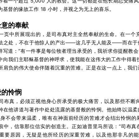
养着一个超过 5,000 人的教会。这一切都是在他长期忍受
为基督的缘故工作 18 小时，并视之为无上的喜乐。
全意的奉献
一页中所展现出的，是司布真对主全然奉献的生命。在一个
法之处，不在于他惊人的产出——这几乎无人能及——而在于
样写道：“有一件事是每位牧者理当承受的，我祈求你提醒教
中向我们主耶稣基督的神呼求，使我能在这伟大的工作中得着扶持
所肩负的伟大使命伴随着沉重的苦难。正是在这一点上，我们
。
般的怜悯
司布真，必须正视他身心所承受的极大痛苦，以及那些不断
种在他讲道与著作中处处流露的基督般的怜悯。他始终以温柔
本身不会带来温柔，唯有在神面前经历的苦难才会结出怜悯的
痕中，信靠那位信实的创造主。正如迪普里马所说：“司布真
重要原因，无疑是他所经历的深重苦难，以及他那非凡的能