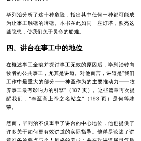
毕列治分析了这十种危险，指出其中任何一种都可能成
为让事工触礁的暗礁。本书在此如同一座灯塔，照亮这
些隐患，使我们免于灵命的船难。
四、讲台在事工中的地位
在概述事工全貌并探讨事工无效的原因后，毕列治转向
牧者的公共事工，尤其是讲道。对他而言，讲道是“我们
工作中最重大的部分——神圣作为的主要推动力——牧
养事工最有影响力的引擎”（187 页）。这些篇章再次提
醒我们，“奉至高上帝之名站立”（193 页）是何等殊
荣。
然而，毕列治不仅重申了讲台的中心地位，他也提供了
许多关于如何更有效讲道的实际指导。他详尽论述了讲
章准备的要点与个人风格的养成；并在对讲道属灵气质