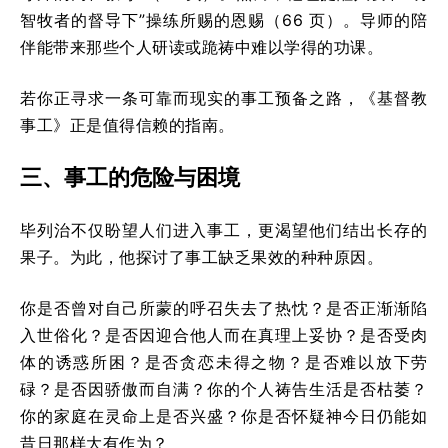
智牧者的督导下”操练所赐的恩赐（66 页）。导师的陪
伴能带来那些个人研读或跪祷中难以学得的功课。
若你正寻求一条可靠而现实的事工预备之路，《基督教
事工》正是值得信赖的指南。
三、
事工的危险与困境
毕列治不仅盼望人们进入事工，更渴望他们结出长存的
果子。为此，他探讨了事工缺乏果效的种种原因。
你是否曾对自己所蒙的呼召失去了热忱？是否正渐渐陷
入世俗化？是否因迎合他人而在真理上妥协？是否受肉
体的诱惑所困？是否贪恋未得之物？是否难以放下劳
碌？是否因骄傲而自满？你的个人祷告生活是否枯萎？
你的家庭在灵命上是否兴盛？你是否怀疑神今日仍能如
昔日那样大有作为？