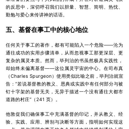
的反思中，深切呼召我们以胆量、智慧、简明、热忱、
勤勉与爱心来传讲神的话语。
五、基督在事工中的核心地位
任何关于事工的著作，都有可能陷入一个危险——沦为
通往成功的实用步骤清单，从而忽视事工那更深层、更
复杂的属灵本质。然而，毕列治的书虽然极具实践性，
却始终未偏离基督——这位属灵宇宙的中心。在司布真
（Charles Spurgeon）使用类似比喻之前，毕列治就宣
告：“若说基督教的教义、恩典或实践中有任何部分与被
钉十字架的基督无关，无异于描述一个没有通往大都市
道路的村庄”（241 页）。
他敦促我们确保事工中充满基督的印记，并从教义、经
验、实践、应用、辨别与决断等方面，指明如何实现这