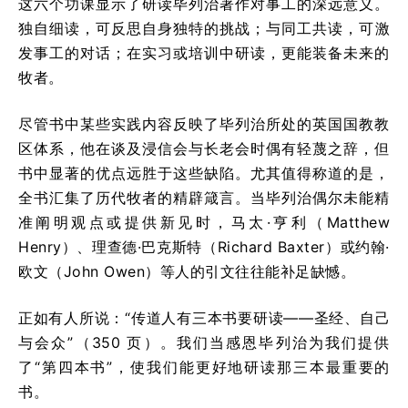
这六个功课显示了研读毕列治著作对事工的深远意义。
独自细读，可反思自身独特的挑战；与同工共读，可激
发事工的对话；在实习或培训中研读，更能装备未来的
牧者。
尽管书中某些实践内容反映了毕列治所处的英国国教教
区体系，他在谈及浸信会与长老会时偶有轻蔑之辞，但
书中显著的优点远胜于这些缺陷。尤其值得称道的是，
全书汇集了历代牧者的精辟箴言。当毕列治偶尔未能精
准阐明观点或提供新见时，马太·亨利（Matthew
Henry）、理查德·巴克斯特（Richard Baxter）或约翰·
欧文（John Owen）等人的引文往往能补足缺憾。
正如有人所说：“传道人有三本书要研读——圣经、自己
与会众”（350 页）。我们当感恩毕列治为我们提供
了“第四本书”，使我们能更好地研读那三本最重要的
书。