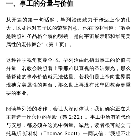
一、事工的分量与价值
从开篇的第一句话起，毕列治便致力于传达上帝的伟
大，以及祂对其子民的荣耀旨意。他在书中写道：“教会
是映照神圣品格全貌的明镜，是向宇宙展示耶和华完美
属性的宏伟舞台”（第 1 页）。
这种神学视角贯穿全书。毕列治由此指出事工的价值与
分量：若教会映照着上帝那难以直视的圣洁荣光，那么
基督徒的事奉价值就无法估量。若我们是上帝向世界展
现祂完美属性的舞台，那么世上再没有比坚固教会更重
要的事业。
阅读毕列治的著作，会让人深刻体认：我们确实正在为
主建造一座永恒的圣殿（弗 2:22）。事工中所有的代价
与安慰，都必须在这光中衡量。诚然，读者很可能会与
托马斯·斯科特（Thomas Scott）一同认信：“我想不出