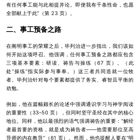
有任何事工能与此相提并论。即便我有千条性命，也愿
全部献上于此”（第 23 页）。
二、事工预备之路
在阐明事工的荣耀之后，毕列治进一步指出，我们该如
何开始这项呼召。他强调，任何事工预备之路都应包含
三项基本要素：研读、祷告与操练（67 页）。（此
处“操练”指实际参与事奉。）这三者共同造就一位牧
者。毕列治针对每个要素都提供了务实、睿智且平衡的
劝勉。
例如，他在篇幅颇长的论述中强调通识学习与神学阅读
的重要性（33–50 页），但同时坚守圣经在其中的核心
地位。同样，他以最强烈的语气强调祷告的重要：“解经
者最首要的资格，就是成为祷告者——他需要那位至高
导师的内在教导”（61 页）。然而，他也提醒人要在“明