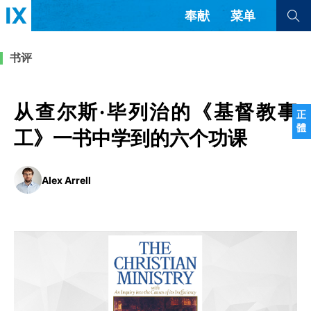
奉献
菜单
查看全部
查看全部
书评
文章
书评
访谈
问答
从查尔斯·毕列治的《基督教事
正
體
来信
工》一书中学到的六个功课
隐私条款
其他的模式
Alex Arrell
教会带领
解经式讲道与神学
简体中文
正體中文
英语
福音传讲与宣教
成员制与教会纪律
西班牙语
葡萄牙语
俄语
乌兹别克语
达里语
波斯语
团契生活与祷告
法语
罗马尼亚语
波兰语
越南语
意大利语
德语
韩语
土耳其语
阿拉伯语
阿尔巴尼亚语
塞尔维亚语
柬埔寨语