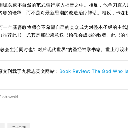
用噱头或不自然的范式强行塞入福音之中。相反，他单刀直入
内容的诠释，而不是对最新思潮的改造治疗神话。相反，卡森
何一个基督教牧师会不希望自己的会众成为对整本圣经的主线
力推荐此书，尤其是那些愿意送书给教会成员的牧者。此书的
解教会生活同时也针对后现代世界”的圣经神学书籍。世上可没
原文刊载于九标志英文网站：
Book Review: The God Who Is
Piotrowski
二十九期