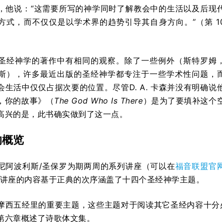
，他说：“这需要所写的神学同时了解教会中的生活以及后现
方式，而不仅仅是以学术界的趋势引导其自身方向。”（第 1
圣经神学的著作中有相同的观察。除了一些例外（斯特罗姆
斯），许多最近出版的圣经神学都专注于一些学术性问题，
生活中仅仅占据次要的位置。尽管D. A. 卡森并没有明确说
，你的故事》（
The God Who Is There
）是为了要填补这个
高兴的是，此书确实做到了这一点。
的概览
尼阿波利斯/圣保罗为期两周的系列讲座（可以在
福音联盟官
森讲座的内容基于正典的次序涵盖了十四个圣经神学主题。
摩西五经里的重要主题，这些主题对于阅读其它圣经内容十分
第六章概述了诗歌体文集。