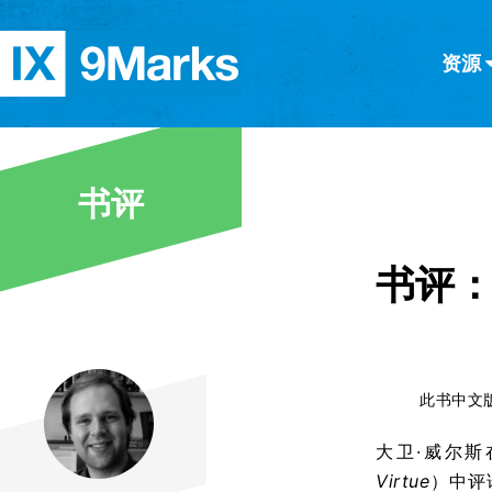
资源
简体中文
正體中文
英语
西班牙语
意大利语
德语
分类
书评
隐私条款
文章
书评：
此书中文
大卫·威尔斯
Virtue
）中评