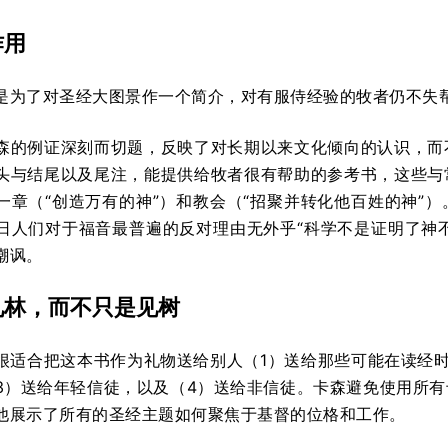
作用
是为了对圣经大图景作一个简介，对有服侍经验的牧者仍不失
森的例证深刻而切题，反映了对长期以来文化倾向的认识，而
头与结尾以及尾注，能提供给牧者很有帮助的参考书，这些与
一章（“创造万有的神”）和教会（“招聚并转化他百姓的神”
日人们对于福音最普遍的反对理由无外乎“科学不是证明了神不
嘲讽。
见林，而不只是见树
很适合把这本书作为礼物送给别人（1）送给那些可能在读经
3）送给年轻信徒，以及（4）送给非信徒。卡森避免使用所
他展示了所有的圣经主题如何聚焦于基督的位格和工作。