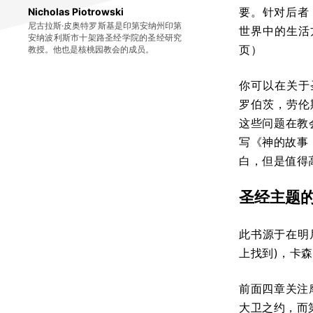
要。针对后者
Nicholas Piotrowski
尼古拉斯·皮奥特罗斯基是印第安纳州印第
世界中的生活
安纳波利斯市十架路圣经学院的圣经研究
页）
教授。他也是核桃园教会的成员。
你可以在关于
罗伯茨，劳伦
这些问题在教会
写《神的故事
白，但是值得
圣经主题
此书源于在明
上找到)，卡
前面四章关注
大卫之约，而