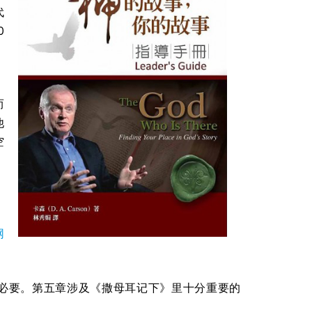
代
0
，
而
他
空
网
必要。第五章涉及《撒母耳记下》里十分重要的