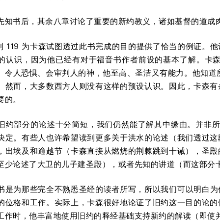
先知书后，其余八章讨论了重要的新约教义，诸如基督的道成
7 到 119 为卡森试图透过此书完成的目的提供了恰当的例证
的认识，因为他已经有对于福音书作者前设的基本了解。卡森
、令人恐惧、会审判人的神，他至高、圣洁又有能力。他知道所有
。然而，大多数西方人则没有这样的预设认识。因此，卡森有
要的。
旧约部分的论述十分简短，我们仍然能了解其中缘由。并非所有
决定。有些人也许希望读到更多关于洪水的论述（我们透过这
，出埃及和逾越节（卡森直接从燃烧的荆棘跳到十诫），圣殿
至少论述了大卫的儿子建圣殿），或者先知的讲道（而这部分卡
书是为那些完全不熟悉圣经的读者所写，所以我们可以明白为
的位格和工作。实际上，卡森很好地论证了旧约这一目的论的
工作时，他丰富地使用旧约的释经基础支持新约的解读（即使