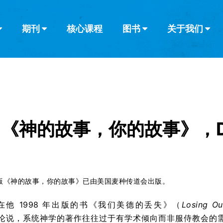
期刊
核心课程
图书
关于我们
查看全部
查看全部
葡萄牙语
俄语
乌兹别克语
达里语
波斯
韩语
土耳其语
阿拉伯语
阿尔巴尼亚语
栏目
其他的模式
什么是健康教
教会带领
书评
解经式讲道与
访谈
《神的故事，你的故事》，D. 
版《神的故事，你的故事》已由美国麦种传道会出版。
在他 1998 年出版的书《我们美德的丢失》（
Losing Ou
论说，系统神学的著作往往过于有学术倾向而非服侍教会的