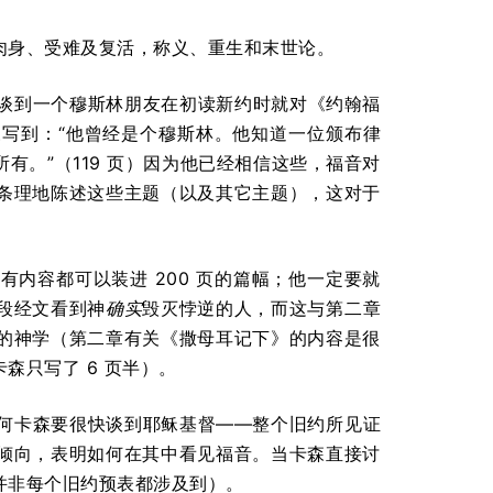
肉身、受难及复活，称义、重生和末世论。
。他谈到一个穆斯林朋友在初读新约时就对《约翰福
写到：“他曾经是个穆斯林。他知道一位颁布律
。”（119 页）因为他已经相信这些，福音对
条理地陈述这些主题（以及其它主题），这对于
内容都可以装进 200 页的篇幅；他一定要就
段经文看到神
确实
毁灭悖逆的人，而这与第二章
的神学（第二章有关《撒母耳记下》的内容是很
森只写了 6 页半）。
何卡森要很快谈到耶稣基督——整个旧约所见证
倾向，表明如何在其中看见福音。当卡森直接讨
并非每个旧约预表都涉及到）。