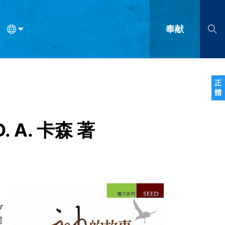
奉献
语
法语
罗马尼亚语
波兰语
越南语
塞尔维亚语
柬埔寨语
正
體
会的九个标志？
什么是九标志事工？
神学
福音传讲与宣教
问答
成
A. 卡森 著
r
需