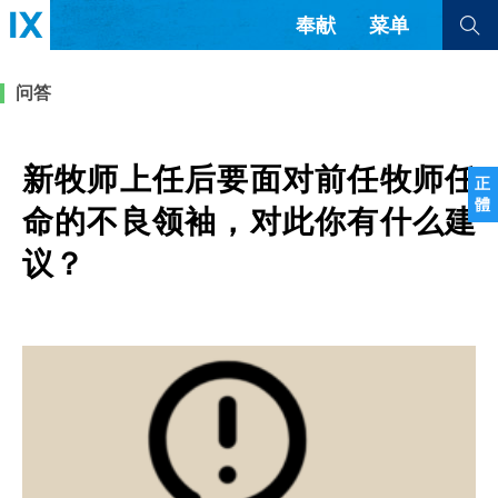
奉献
菜单
查看全部
查看全部
问答
文章
书评
访谈
问答
新牧师上任后要面对前任牧师任
正
體
来信
命的不良领袖，对此你有什么建
议？
隐私条款
其他的模式
教会带领
解经式讲道与神学
简体中文
正體中文
英语
福音传讲与宣教
成员制与教会纪律
西班牙语
葡萄牙语
俄语
乌兹别克语
达里语
波斯语
团契生活与祷告
法语
罗马尼亚语
波兰语
越南语
意大利语
德语
韩语
土耳其语
阿拉伯语
阿尔巴尼亚语
塞尔维亚语
柬埔寨语