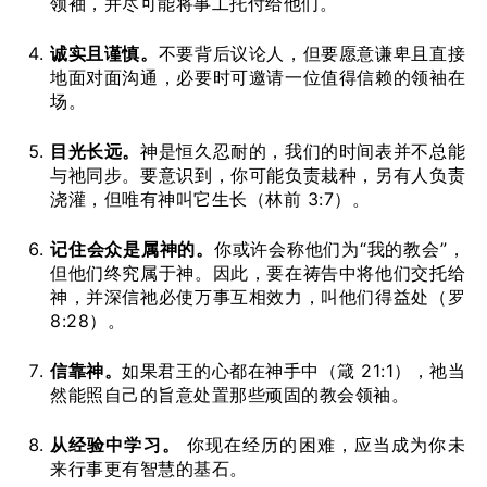
领袖，并尽可能将事工托付给他们。
诚实且谨慎。
不要背后议论人，但要愿意谦卑且直接
地面对面沟通，必要时可邀请一位值得信赖的领袖在
场。
目光长远。
神是恒久忍耐的，我们的时间表并不总能
与祂同步。要意识到，你可能负责栽种，另有人负责
浇灌，但唯有神叫它生长（林前 3:7）。
记住会众是属神的。
你或许会称他们为“我的教会”，
但他们终究属于神。因此，要在祷告中将他们交托给
神，并深信祂必使万事互相效力，叫他们得益处（罗
8:28）。
信靠神。
如果君王的心都在神手中（箴 21:1），祂当
然能照自己的旨意处置那些顽固的教会领袖。
从经验中学习。
你现在经历的困难，应当成为你未
来行事更有智慧的基石。