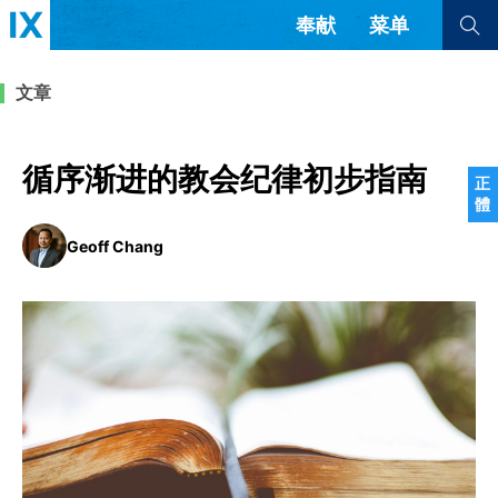
奉献
菜单
查看全部
查看全部
文章
文章
书评
访谈
问答
循序渐进的教会纪律初步指南
正
體
来信
Geoff Chang
隐私条款
其他的模式
教会带领
解经式讲道与神学
简体中文
正體中文
英语
福音传讲与宣教
成员制与教会纪律
西班牙语
葡萄牙语
俄语
乌兹别克语
达里语
波斯语
团契生活与祷告
法语
罗马尼亚语
波兰语
越南语
意大利语
德语
韩语
土耳其语
阿拉伯语
阿尔巴尼亚语
塞尔维亚语
柬埔寨语