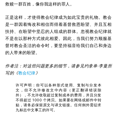
救赎一群百姓，像你我这样的罪人。
正是这样，才使得教会纪律成为如此宝贵的礼物。教会
是一群因着悔改和相信而得着基督救恩盼望、并且互相
扶持、在盼望中坚忍的人组成的群体。忽视教会纪律就
不是在以那种方式彼此相爱。因此，当我们努力顺服基
督对教会圣洁的命令时，要坚持福音给我们自己和身边
的人带来的盼望。
作者注：
对这
些
问题
更多的
细节
，
请
参
见约
拿
单·
李曼所
写的《
教会纪律
》
许可声明：你可以各种形式使用、复制与分发本
文，但不允许修改文中内容（更正翻译错误除
外），不允许收取超过复制成本的费用，并且分发
不得超过 1000 个拷贝。如果要在网络或邮件中转
贴，请务必保留原文与译文链接。任何例外需征求
九标志中文事工的许可。