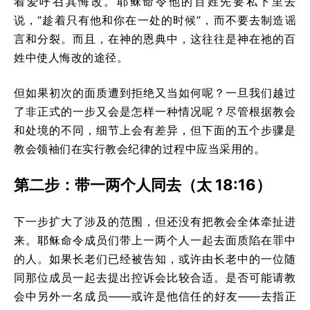
着爱呼召其悔改。耶稣命令他的百姓先要私下里去
说，“趁着只有他和你在一处的时候”，而不要去制造谣
言和分裂。而且，在神的恩典中，这往往是神在祂的百
姓中使人悔改的途径。
但如果初次的面质遭到拒绝又当如何呢？一旦我们越过
了非正式的一步又会是怎样一种情况呢？尽管根据教会
和处境的不同，细节上会有差异，但下面的五个步骤是
教会领袖们在实行教会纪律的过程中应当采用的。
第二步：带一两个人同去（太 18:16）
下一步扩大了涉及的范围，但还没有把教会全体牵扯进
来。耶稣命令成员们带上一两个人一起去面质陷在罪中
的人。如果长老们已经被告知，或许由长老中的一位随
同那位成员一起去提出控诉会比较合适。是否可能请教
会中另外一名成员——或许是他信任的好友——去指正