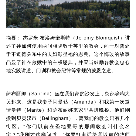
摘要： 杰罗米·布洛姆奎斯特（Jeromy Blomquist）讲
述了神如何使用两间相隔数千英里的教会，向一对曾处
于不道德关系中的夫妇彰显祂的恩典。这个悔改的故事
凸显了神在救赎中的主权恩典，并应当鼓励各教会忠心
地实践讲道、门训和教会纪律等常规的蒙恩之道。
萨布丽娜（Sabrina）坐在我们家的沙发上，突然嚎啕大
哭起来。这是我妻子阿曼达（Amanda）和我第一次邀
请曼特（Mante）和萨布丽娜来家里共进晚餐。他们刚
搬到贝灵汉市（Bellingham），离我们的教会只有几个
街区。“你们以前在圣地亚哥的那间教会叫什么名
字？”我刚才这样问道。“你要打电话给我以前的牧师