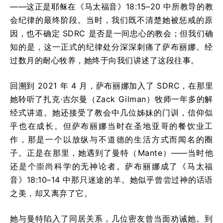
——这正是耶稣在《马太福音》18:15–20 中所教导的教
会纪律的最终阶段。当时，我们既不清楚她被惩戒的原
因，也不确定 SDRC 是否是一间忠心的教会；但我们确
知的是，这一正式的纪律处分深深刺痛了萨布丽娜。经
过数月的耐心牧养，她终于向我们讲述了这段往事。
回溯到 2021 年 4 月，萨布丽娜加入了 SDRC，在那里
她聆听了扎克·吉尔曼（Zack Gilman）牧师一年多的解
经式讲道。她还接受了教会中几位姊妹的门训，信仰似
乎也在成长。但萨布丽娜当时在圣地亚哥的餐饮业工
作，那是一个以放纵与不道德的生活方式而闻名的圈
子。正是在那里，她遇到了曼特（Mante）——当时他
还是个崇尚科学的无神论者。萨布丽娜成了《马太福
音》18:10–14 中那只迷途的羊。她似乎曾尝过神的话语
之美，却又离弃了它。
她与曼特陷入了同居关系，几位密友曾当面劝诫她。到