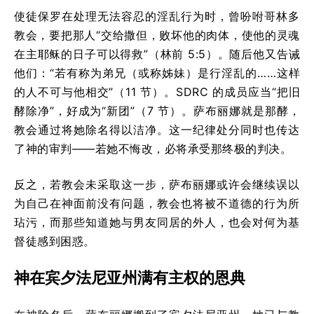
使徒保罗在处理无法容忍的淫乱行为时，曾吩咐哥林多
教会，要把那人“交给撒但，败坏他的肉体，使他的灵魂
在主耶稣的日子可以得救”（林前 5:5）。随后他又告诫
他们：“若有称为弟兄（或称姊妹）是行淫乱的……这样
的人不可与他相交”（11 节）。SDRC 的成员应当“把旧
酵除净”，好成为“新团”（7 节）。萨布丽娜就是那酵，
教会通过将她除名得以洁净。这一纪律处分同时也传达
了神的审判——若她不悔改，必将承受那终极的判决。
反之，若教会未采取这一步，萨布丽娜或许会继续误以
为自己在神面前没有问题，教会也将被不道德的行为所
玷污，而那些知道她与男友同居的外人，也会对何为基
督徒感到困惑。
神在宾夕法尼亚州满有主权的恩典