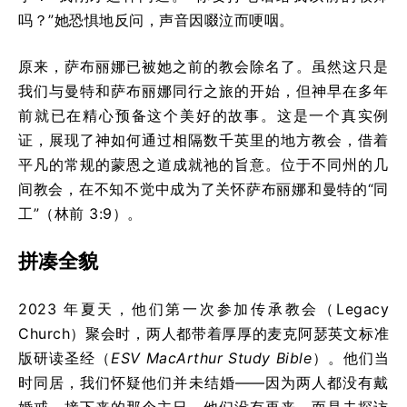
吗？”她恐惧地反问，声音因啜泣而哽咽。
原来，萨布丽娜已被她之前的教会除名了。虽然这只是
我们与曼特和萨布丽娜同行之旅的开始，但神早在多年
前就已在精心预备这个美好的故事。这是一个真实例
证，展现了神如何通过相隔数千英里的地方教会，借着
平凡的常规的蒙恩之道成就祂的旨意。位于不同州的几
间教会，在不知不觉中成为了关怀萨布丽娜和曼特的“同
工”（林前 3:9）。
拼凑全貌
2023 年夏天，他们第一次参加传承教会（Legacy
Church）聚会时，两人都带着厚厚的麦克阿瑟英文标准
版研读圣经（
ESV MacArthur Study Bible
）。他们当
时同居，我们怀疑他们并未结婚——因为两人都没有戴
婚戒。接下来的那个主日，他们没有再来，而是去探访