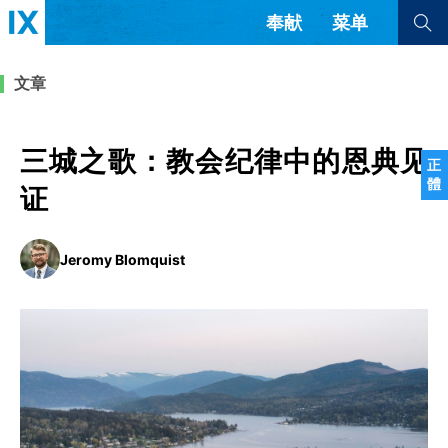
奉献
菜单
查看全部
查看全部
文章
文章
书评
访谈
问答
三城之歌：教会纪律中的恩典见
正
體
来信
证
隐私条款
其他的模式
Jeromy Blomquist
教会带领
解经式讲道与神学
简体中文
正體中文
英语
福音传讲与宣教
成员制与教会纪律
西班牙语
葡萄牙语
俄语
乌兹别克语
达里语
波斯语
团契生活与祷告
法语
罗马尼亚语
波兰语
越南语
意大利语
德语
韩语
土耳其语
阿拉伯语
阿尔巴尼亚语
塞尔维亚语
柬埔寨语