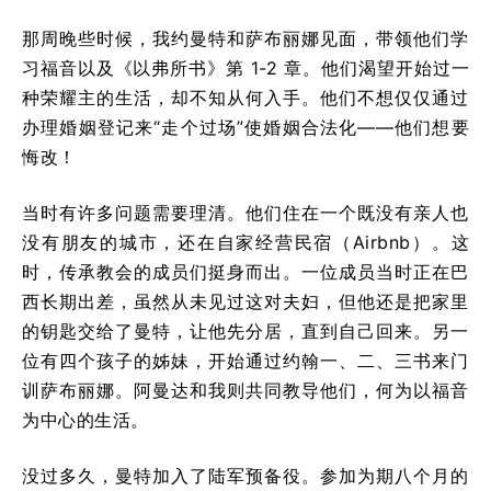
那周晚些时候，我约曼特和萨布丽娜见面，带领他们学
习福音以及《以弗所书》第 1-2 章。他们渴望开始过一
种荣耀主的生活，却不知从何入手。他们不想仅仅通过
办理婚姻登记来“走个过场”使婚姻合法化——他们想要
悔改！
当时有许多问题需要理清。他们住在一个既没有亲人也
没有朋友的城市，还在自家经营民宿（Airbnb）。这
时，传承教会的成员们挺身而出。一位成员当时正在巴
西长期出差，虽然从未见过这对夫妇，但他还是把家里
的钥匙交给了曼特，让他先分居，直到自己回来。另一
位有四个孩子的姊妹，开始通过约翰一、二、三书来门
训萨布丽娜。阿曼达和我则共同教导他们，何为以福音
为中心的生活。
没过多久，曼特加入了陆军预备役。参加为期八个月的