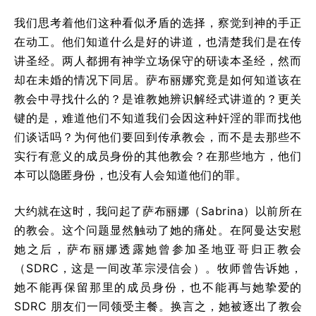
我们思考着他们这种看似矛盾的选择，察觉到神的手正
在动工。他们知道什么是好的讲道，也清楚我们是在传
讲圣经。两人都拥有神学立场保守的研读本圣经，然而
却在未婚的情况下同居。萨布丽娜究竟是如何知道该在
教会中寻找什么的？是谁教她辨识解经式讲道的？更关
键的是，难道他们不知道我们会因这种奸淫的罪而找他
们谈话吗？为何他们要回到传承教会，而不是去那些不
实行有意义的成员身份的其他教会？在那些地方，他们
本可以隐匿身份，也没有人会知道他们的罪。
大约就在这时，我问起了萨布丽娜（Sabrina）以前所在
的教会。这个问题显然触动了她的痛处。在阿曼达安慰
她之后，萨布丽娜透露她曾参加圣地亚哥归正教会
（SDRC，这是一间改革宗浸信会）。牧师曾告诉她，
她不能再保留那里的成员身份，也不能再与她挚爱的
SDRC 朋友们一同领受主餐。换言之，她被逐出了教会