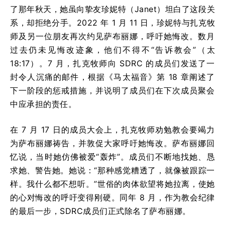
了那年秋天，她虽向挚友珍妮特（Janet）坦白了这段关
系，却拒绝分手。2022 年 1 月 11 日，珍妮特与扎克牧
师及另一位朋友再次约见萨布丽娜，呼吁她悔改。数月
过去仍未见悔改迹象，他们不得不“告诉教会”（太
18:17）。7 月，扎克牧师向 SDRC 的成员们发送了一
封令人沉痛的邮件，根据《马太福音》第 18 章阐述了
下一阶段的惩戒措施，并说明了成员们在下次成员聚会
中应承担的责任。
在 7 月 17 日的成员大会上，扎克牧师劝勉教会要竭力
为萨布丽娜祷告，并敦促大家呼吁她悔改。萨布丽娜回
忆说，当时她仿佛被爱“轰炸”。成员们不断地找她、恳
求她、警告她。她说：“那种感觉糟透了，就像被跟踪一
样。我什么都不想听。”世俗的肉体欲望将她拉离，使她
的心对悔改的呼吁变得刚硬。同年 8 月，作为教会纪律
的最后一步，SDRC成员们正式除名了萨布丽娜。