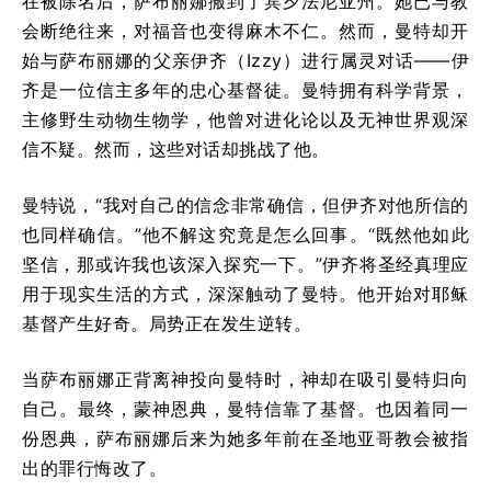
在被除名后，萨布丽娜搬到了宾夕法尼亚州。她已与教
会断绝往来，对福音也变得麻木不仁。然而，曼特却开
始与萨布丽娜的父亲伊齐（Izzy）进行属灵对话——伊
齐是一位信主多年的忠心基督徒。曼特拥有科学背景，
主修野生动物生物学，他曾对进化论以及无神世界观深
信不疑。然而，这些对话却挑战了他。
曼特说，“我对自己的信念非常确信，但伊齐对他所信的
也同样确信。”他不解这究竟是怎么回事。“既然他如此
坚信，那或许我也该深入探究一下。”伊齐将圣经真理应
用于现实生活的方式，深深触动了曼特。他开始对耶稣
基督产生好奇。局势正在发生逆转。
当萨布丽娜正背离神投向曼特时，神却在吸引曼特归向
自己。最终，蒙神恩典，曼特信靠了基督。也因着同一
份恩典，萨布丽娜后来为她多年前在圣地亚哥教会被指
出的罪行悔改了。